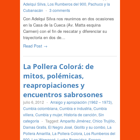
Adelqui Silva
,
Los Rumberos del 900
,
Pachuco y la
Cubanacán
-
3 comments
Con Adelqui Silva nos reunimos en dos ocasiones
en la Casa de la Cueca (Av. Matta esquina
Carmen) con el fin de rescatar y diferenciar su
trayectoria en dos de…
Read Post →
La Pollera Colorá: de
mitos, polémicas,
reapropiaciones y
encuentros sabrosones
julio 6, 2012
-
Arraigo y apropiación (1962 – 1973)
,
Cumbia colombiana
,
Cumbia e industria
,
Cumbia
villera
,
Cumbia y mujer
,
Historia de canción
,
Sin
categoría
-
Tagged:
Amparito Jiménez
,
Chico Trujillo
,
Damas Gratis
,
El Negro José
,
Giolito y su combo
,
La
Pollera Amarilla
,
La Pollera Colora
,
Los Rumberos del
900
,
Los Wawancó
,
Lucho Bermúdez
,
Sonora