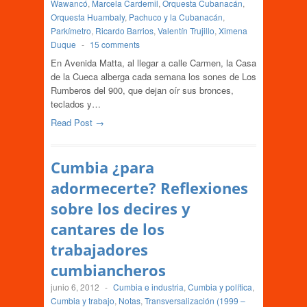
Wawancó
,
Marcela Cardemil
,
Orquesta Cubanacán
,
Orquesta Huambaly
,
Pachuco y la Cubanacán
,
Parkímetro
,
Ricardo Barrios
,
Valentín Trujillo
,
Ximena
Duque
-
15 comments
En Avenida Matta, al llegar a calle Carmen, la Casa
de la Cueca alberga cada semana los sones de Los
Rumberos del 900, que dejan oír sus bronces,
teclados y…
Read Post →
Cumbia ¿para
adormecerte? Reflexiones
sobre los decires y
cantares de los
trabajadores
cumbiancheros
junio 6, 2012
-
Cumbia e industria
,
Cumbia y política
,
Cumbia y trabajo
,
Notas
,
Transversalización (1999 –