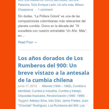
Palacios
,
Tulio Enrique León
,
Un año más
,
Wilson
Choperena
-
1 comment
Sin dudas, “La Pollera Colorá” es una de las
composiciones colombianas más relevantes del
planeta cumbia. Como en la década del ´70
sucediera con nuestro entrañable “Un Año Más”,
en…
Read Post →
Los años dorados de Los
Rumberos del 900: Un
breve vistazo a la antesala
de la cumbia chilena
junio 17, 2012
-
Albores (1940 – 1962)
,
Cumbia e
identidad
,
Cumbia e industria
,
Cumbia y trabajo
,
Orquestas tropicales
,
Revalorización (1990- 1999)
-
Tagged:
Adelqui Silva
,
Iván Díaz
,
Jaime Fredes
,
Juan
"Choolate" Rodríguez
,
Los Rumberos del 900
,
Los