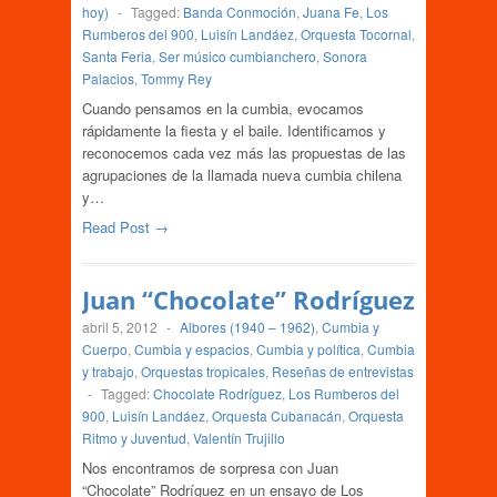
hoy)
-
Tagged:
Banda Conmoción
,
Juana Fe
,
Los
Rumberos del 900
,
Luisín Landáez
,
Orquesta Tocornal
,
Santa Feria
,
Ser músico cumbianchero
,
Sonora
Palacios
,
Tommy Rey
Cuando pensamos en la cumbia, evocamos
rápidamente la fiesta y el baile. Identificamos y
reconocemos cada vez más las propuestas de las
agrupaciones de la llamada nueva cumbia chilena
y…
Read Post →
Juan “Chocolate” Rodríguez
abril 5, 2012
-
Albores (1940 – 1962)
,
Cumbia y
Cuerpo
,
Cumbia y espacios
,
Cumbia y política
,
Cumbia
y trabajo
,
Orquestas tropicales
,
Reseñas de entrevistas
-
Tagged:
Chocolate Rodríguez
,
Los Rumberos del
900
,
Luisín Landáez
,
Orquesta Cubanacán
,
Orquesta
Ritmo y Juventud
,
Valentín Trujillo
Nos encontramos de sorpresa con Juan
“Chocolate” Rodríguez en un ensayo de Los