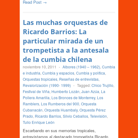
Read Post →
Las muchas orquestas de
Ricardo Barrios: La
particular mirada de un
trompetista a la antesala
de la cumbia chilena
noviembre 10, 2011
-
Albores (1940 – 1962)
,
Cumbia
e industria
,
Cumbia y espacios
,
Cumbia y política
,
Orquestas tropicales
,
Reseñas de entrevistas
,
Revalorización (1990- 1999)
-
Tagged:
Chico Trujillo
,
Festival de Viña
,
Humberto Lozán
,
Juan Azúa
,
La
Pollera Amarilla
,
Los Bronces de Monterrey
,
Los
Ramblers
,
Los Rumberos del 900
,
Orquesta
Cubanacán
,
Orquesta Huambaly
,
Orquesta Pérez
Prado
,
Ricardo Barrios
,
Silvio Ceballos
,
Televisión
,
Tulio Enrique León
Escarbando en sus memorias tropicales,
entrevistamos al destacado trompetista Ricardo