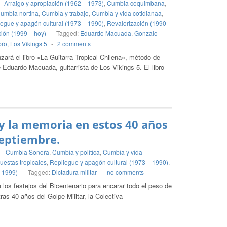
-
Arraigo y apropiación (1962 – 1973)
,
Cumbia coquimbana
,
umbia nortina
,
Cumbia y trabajo
,
Cumbia y vida cotidianaa
,
egue y apagón cultural (1973 – 1990)
,
Revalorización (1990-
ción (1999 – hoy)
-
Tagged:
Eduardo Macuada
,
Gonzalo
bro
,
Los Vikings 5
-
2 comments
ará el libro «La Guitarra Tropical Chilena», método de
 Eduardo Macuada, guitarrista de Los Vikings 5. El libro
y la memoria en estos 40 años
Septiembre.
-
Cumbia Sonora
,
Cumbia y política
,
Cumbia y vida
uestas tropicales
,
Repliegue y apagón cultural (1973 – 1990)
,
- 1999)
-
Tagged:
Dictadura militar
-
no comments
 los festejos del Bicentenario para encarar todo el peso de
ras 40 años del Golpe Militar, la Colectiva