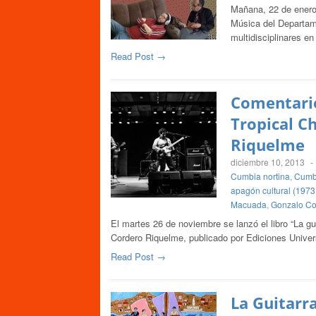
Mañana, 22 de enero,
Música del Departam
multidisciplinares en
Read Post →
Comentario
Tropical C
Riquelme
diciembre 10, 2013
-
Cumbia nortina
,
Cumbi
apagón cultural (1973
Macuada
,
Gonzalo Co
El martes 26 de noviembre se lanzó el libro “La gu
Cordero Riquelme, publicado por Ediciones Univers
Read Post →
La Guitarra