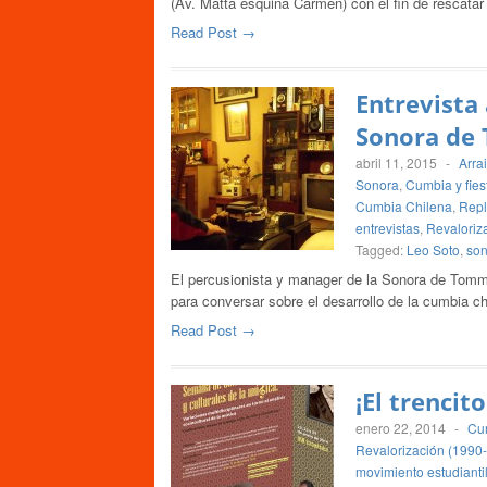
(Av. Matta esquina Carmen) con el fin de rescatar
Read Post →
Entrevista 
Sonora de
abril 11, 2015
-
Arra
Sonora
,
Cumbia y fies
Cumbia Chilena
,
Repl
entrevistas
,
Revaloriz
Tagged:
Leo Soto
,
so
El percusionista y manager de la Sonora de Tommy
para conversar sobre el desarrollo de la cumbia c
Read Post →
¡El trencit
enero 22, 2014
-
Cum
Revalorización (1990
movimiento estudianti