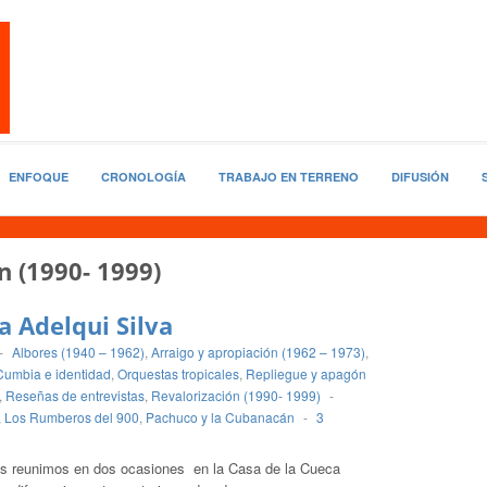
ENFOQUE
CRONOLOGÍA
TRABAJO EN TERRENO
DIFUSIÓN
n (1990- 1999)
a Adelqui Silva
-
Albores (1940 – 1962)
,
Arraigo y apropiación (1962 – 1973)
,
Cumbia e identidad
,
Orquestas tropicales
,
Repliegue y apagón
,
Reseñas de entrevistas
,
Revalorización (1990- 1999)
-
,
Los Rumberos del 900
,
Pachuco y la Cubanacán
-
3
os reunimos en dos ocasiones en la Casa de la Cueca