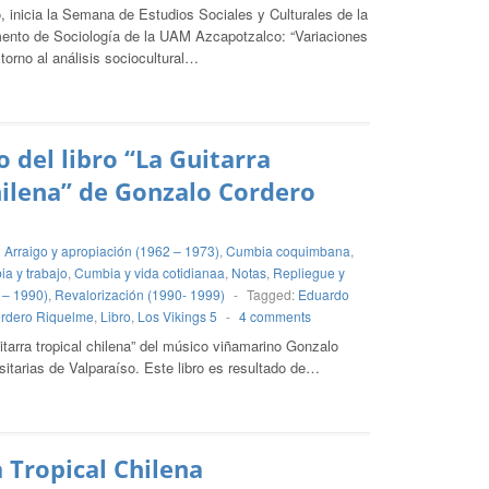
 inicia la Semana de Estudios Sociales y Culturales de la
ento de Sociología de la UAM Azcapotzalco: “Variaciones
 torno al análisis sociocultural…
 del libro “La Guitarra
hilena” de Gonzalo Cordero
Arraigo y apropiación (1962 – 1973)
,
Cumbia coquimbana
,
a y trabajo
,
Cumbia y vida cotidianaa
,
Notas
,
Repliegue y
 – 1990)
,
Revalorización (1990- 1999)
-
Tagged:
Eduardo
rdero Riquelme
,
Libro
,
Los Vikings 5
-
4 comments
itarra tropical chilena” del músico viñamarino Gonzalo
itarias de Valparaíso. Este libro es resultado de…
 Tropical Chilena