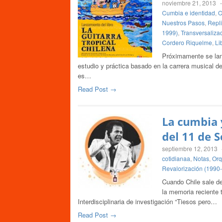
noviembre 21, 2013
Cumbia e identidad
,
C
Nuestros Pasos
,
Repli
1999)
,
Transversaliza
Cordero Riquelme
,
Li
Próximamente se lanz
estudio y práctica basado en la carrera musical de
es…
Read Post →
La cumbia 
del 11 de 
septiembre 12, 2013
cotidianaa
,
Notas
,
Orq
Revalorización (1990
Cuando Chile sale de
la memoria reciente t
Interdisciplinaria de investigación “Tiesos pero…
Read Post →