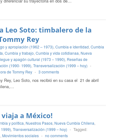
 y diferenciar su trayectoria en dos de…
a Leo Soto: timbalero de la
 Tommy Rey
igo y apropiación (1962 – 1973)
,
Cumbia e identidad
,
Cumbia
ta
,
Cumbia y trabajo
,
Cumbia y vida cotidianaa
,
Nueva
iegue y apagón cultural (1973 – 1990)
,
Reseñas de
ación (1990- 1999)
,
Transversalización (1999 – hoy)
-
nora de Tommy Rey
-
3 comments
 Rey, Leo Soto, nos recibió en su casa el 21 de abril
hilena,…
o viaja a México!
bia y política
,
Nuestros Pasos
,
Nueva Cumbia Chilena
,
- 1999)
,
Transversalización (1999 – hoy)
-
Tagged:
l
,
Movimientos sociales
-
no comments