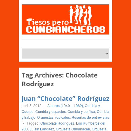
Tag Archives:
Chocolate
Rodríguez
Juan “Chocolate” Rodríguez
abril 5, 2012
-
Albores (1940 – 1962)
,
Cumbia y
Cuerpo
,
Cumbia y espacios
,
Cumbia y política
,
Cumbia
y trabajo
,
Orquestas tropicales
,
Reseñas de entrevistas
-
Tagged:
Chocolate Rodríguez
,
Los Rumberos del
900
,
Luisín Landáez
,
Orquesta Cubanacán
,
Orquesta