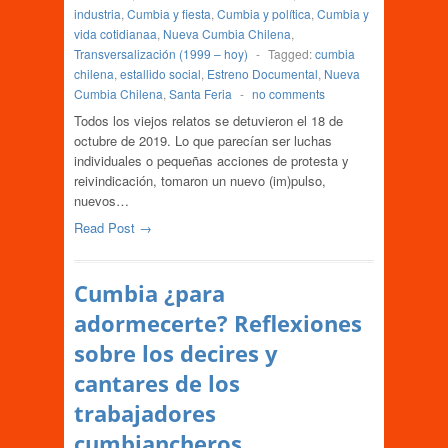
industria
,
Cumbia y fiesta
,
Cumbia y política
,
Cumbia y
vida cotidianaa
,
Nueva Cumbia Chilena
,
Transversalización (1999 – hoy)
-
Tagged:
cumbia
chilena
,
estallido social
,
Estreno Documental
,
Nueva
Cumbia Chilena
,
Santa Feria
-
no comments
Todos los viejos relatos se detuvieron el 18 de
octubre de 2019. Lo que parecían ser luchas
individuales o pequeñas acciones de protesta y
reivindicación, tomaron un nuevo (im)pulso,
nuevos…
Read Post →
Cumbia ¿para
adormecerte? Reflexiones
sobre los decires y
cantares de los
trabajadores
cumbiancheros