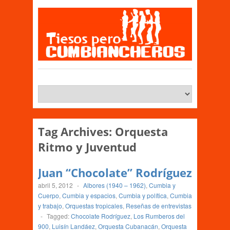
Tag Archives:
Orquesta
Ritmo y Juventud
Juan “Chocolate” Rodríguez
abril 5, 2012
-
Albores (1940 – 1962)
,
Cumbia y
Cuerpo
,
Cumbia y espacios
,
Cumbia y política
,
Cumbia
y trabajo
,
Orquestas tropicales
,
Reseñas de entrevistas
-
Tagged:
Chocolate Rodríguez
,
Los Rumberos del
900
,
Luisín Landáez
,
Orquesta Cubanacán
,
Orquesta