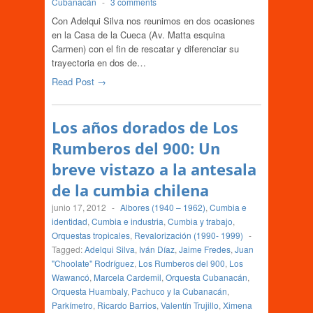
Cubanacán
-
3 comments
Con Adelqui Silva nos reunimos en dos ocasiones
en la Casa de la Cueca (Av. Matta esquina
Carmen) con el fin de rescatar y diferenciar su
trayectoria en dos de…
Read Post →
Los años dorados de Los
Rumberos del 900: Un
breve vistazo a la antesala
de la cumbia chilena
junio 17, 2012
-
Albores (1940 – 1962)
,
Cumbia e
identidad
,
Cumbia e industria
,
Cumbia y trabajo
,
Orquestas tropicales
,
Revalorización (1990- 1999)
-
Tagged:
Adelqui Silva
,
Iván Díaz
,
Jaime Fredes
,
Juan
"Choolate" Rodríguez
,
Los Rumberos del 900
,
Los
Wawancó
,
Marcela Cardemil
,
Orquesta Cubanacán
,
Orquesta Huambaly
,
Pachuco y la Cubanacán
,
Parkímetro
,
Ricardo Barrios
,
Valentín Trujillo
,
Ximena