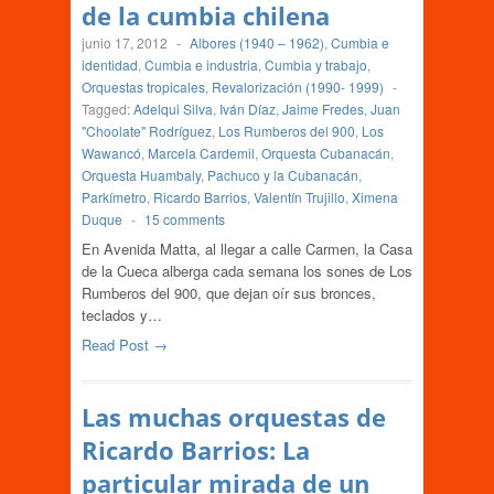
de la cumbia chilena
junio 17, 2012
-
Albores (1940 – 1962)
,
Cumbia e
identidad
,
Cumbia e industria
,
Cumbia y trabajo
,
Orquestas tropicales
,
Revalorización (1990- 1999)
-
Tagged:
Adelqui Silva
,
Iván Díaz
,
Jaime Fredes
,
Juan
"Choolate" Rodríguez
,
Los Rumberos del 900
,
Los
Wawancó
,
Marcela Cardemil
,
Orquesta Cubanacán
,
Orquesta Huambaly
,
Pachuco y la Cubanacán
,
Parkímetro
,
Ricardo Barrios
,
Valentín Trujillo
,
Ximena
Duque
-
15 comments
En Avenida Matta, al llegar a calle Carmen, la Casa
de la Cueca alberga cada semana los sones de Los
Rumberos del 900, que dejan oír sus bronces,
teclados y…
Read Post →
Las muchas orquestas de
Ricardo Barrios: La
particular mirada de un