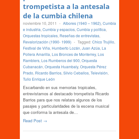
trompetista a la antesala
de la cumbia chilena
noviembre 10, 2011
-
Albores (1940 – 1962)
,
Cumbia
e industria
,
Cumbia y espacios
,
Cumbia y política
,
Orquestas tropicales
,
Reseñas de entrevistas
,
Revalorización (1990- 1999)
-
Tagged:
Chico Trujillo
,
Festival de Viña
,
Humberto Lozán
,
Juan Azúa
,
La
Pollera Amarilla
,
Los Bronces de Monterrey
,
Los
Ramblers
,
Los Rumberos del 900
,
Orquesta
Cubanacán
,
Orquesta Huambaly
,
Orquesta Pérez
Prado
,
Ricardo Barrios
,
Silvio Ceballos
,
Televisión
,
Tulio Enrique León
Escarbando en sus memorias tropicales,
entrevistamos al destacado trompetista Ricardo
Barrios para que nos relatara algunos de los
pasajes y particularidades de la escena musical
que conforma la antesala de…
Read Post →