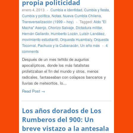
propia politicidad
enero 4, 2013
-
Cumbia e identidad
,
Cumbia y fiesta
,
Cumbia y política
,
Notas
,
Nueva Cumbia Chilena
,
Transversalización (1999 – hoy)
-
Tagged:
Aldo "El
Macha" Asenjo
,
Chorizo Salvaje
,
Dictadura militar
,
Hernán Gallardo
,
Humberto Lozán
,
Luisín Landáez
,
movimiento estudiantil
,
Orquesta Huambaly
,
Orquesta
Tocornal
,
Pachuco y la Cubanacán
,
Un año más
-
4
comments
Después de un mes teñido de augurios
apocalípticos, donde los más fatalistas
profetizaban el fin del mundo y otros, menos
radicales, fantaseaban con colapsos bancarios y
lluvias de meteoritos, lo…
Read Post →
Los años dorados de Los
Rumberos del 900: Un
breve vistazo a la antesala