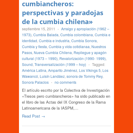
cumbiancheros:
perspectivas y paradojas
de la cumbia chilena»
septiembre 15, 2011
-
Arraigo y apropiación (1962 –
1973)
,
Cumbia Balada
,
Cumbia colombiana
,
Cumbia e
identidad
,
Cumbia e industria
,
Cumbia Sonora
,
Cumbia y fiesta
,
Cumbia y vida cotidianaa
,
Nuestros
Pasos
,
Nueva Cumbia Chilena
,
Repliegue y apagón
cultural (1973 – 1990)
,
Revalorización (1990- 1999)
,
Sound
,
Transversalización (1999 – hoy)
-
Tagged:
América Latina
,
Amparito Jiménez
,
Los Vikings 5
,
Los
Wawancó
,
Luisín Landáez
,
sonora de Tommy Rey
,
Sonora Palacios
-
no comments
El artículo escrito por la Colectiva de Investigación
«Tiesos pero cumbiancheros» ha sido publicado en
el libro de las Actas del IX Congreso de la Rama
Latinoamericana de la IASPM,…
Read Post →