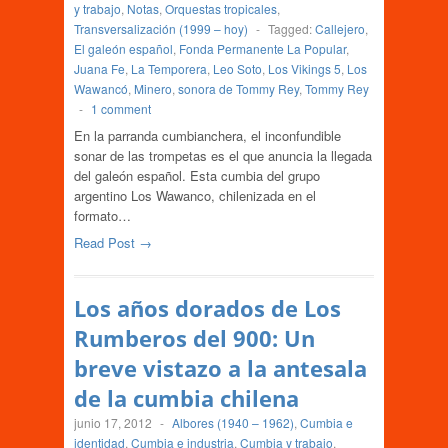
y trabajo
,
Notas
,
Orquestas tropicales
,
Transversalización (1999 – hoy)
-
Tagged:
Callejero
,
El galeón español
,
Fonda Permanente La Popular
,
Juana Fe
,
La Temporera
,
Leo Soto
,
Los Vikings 5
,
Los
Wawancó
,
Minero
,
sonora de Tommy Rey
,
Tommy Rey
-
1 comment
En la parranda cumbianchera, el inconfundible
sonar de las trompetas es el que anuncia la llegada
del galeón español. Esta cumbia del grupo
argentino Los Wawanco, chilenizada en el
formato…
Read Post →
Los años dorados de Los
Rumberos del 900: Un
breve vistazo a la antesala
de la cumbia chilena
junio 17, 2012
-
Albores (1940 – 1962)
,
Cumbia e
identidad
,
Cumbia e industria
,
Cumbia y trabajo
,