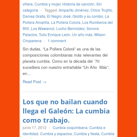
villera
,
Cumbia y mujer
,
Historia de canción
,
Sin
categoría
-
Tagged:
Amparito Jiménez
,
Chico Trujillo
,
Damas Gratis
,
El Negro José
,
Giolito y su combo
,
La
Pollera Amarilla
,
La Pollera Colora
,
Los Rumberos del
900
,
Los Wawancó
,
Lucho Bermúdez
,
Sonora
Palacios
,
Tulio Enrique León
,
Un año más
,
Wilson
Choperena
-
1 comment
Sin dudas, “La Pollera Colorá” es una de las
composiciones colombianas más relevantes del
planeta cumbia. Como en la década del ´70
sucediera con nuestro entrañable “Un Año Más”,
en…
Read Post →
Los que no bailan cuando
llega el Galeón: La cumbia
como trabajo.
junio 17, 2012
-
Cumbia coquimbana
,
Cumbia e
identidad
,
Cumbia y espacios
,
Cumbia y fiesta
,
Cumbia