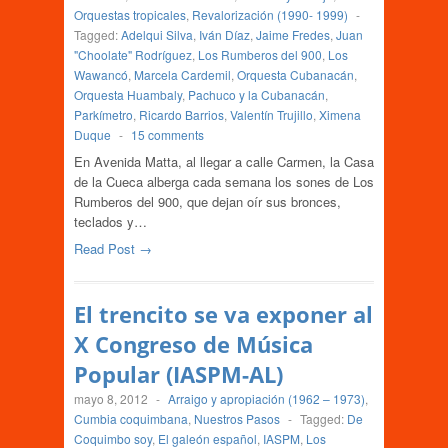
Orquestas tropicales
,
Revalorización (1990- 1999)
-
Tagged:
Adelqui Silva
,
Iván Díaz
,
Jaime Fredes
,
Juan
"Choolate" Rodríguez
,
Los Rumberos del 900
,
Los
Wawancó
,
Marcela Cardemil
,
Orquesta Cubanacán
,
Orquesta Huambaly
,
Pachuco y la Cubanacán
,
Parkímetro
,
Ricardo Barrios
,
Valentín Trujillo
,
Ximena
Duque
-
15 comments
En Avenida Matta, al llegar a calle Carmen, la Casa
de la Cueca alberga cada semana los sones de Los
Rumberos del 900, que dejan oír sus bronces,
teclados y…
Read Post →
El trencito se va exponer al
X Congreso de Música
Popular (IASPM-AL)
mayo 8, 2012
-
Arraigo y apropiación (1962 – 1973)
,
Cumbia coquimbana
,
Nuestros Pasos
-
Tagged:
De
Coquimbo soy
,
El galeón español
,
IASPM
,
Los