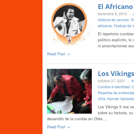
El Africano
diciembre 9, 2010
-
Historia de canción
,
R
africanía
,
Festival de 
El repertorio cumbian
político explícito, l
ni proscripciones au
Read Post →
Los Vikings
octubre 27, 0201
-
A
Cumbia e identidad
,
C
Reseñas de entrevist
Viña
,
Hernán Gallard
Los Vikings 5 nos re
sobre su historia, s
desarrollo de la cumbia en Chile….
Read Post →