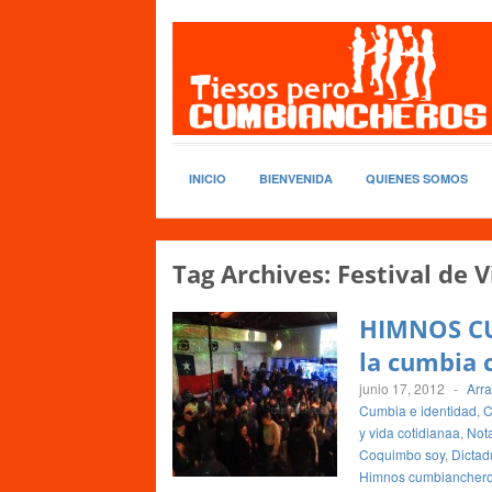
INICIO
BIENVENIDA
QUIENES SOMOS
Tag Archives:
Festival de V
HIMNOS CU
la cumbia 
junio 17, 2012
-
Arra
Cumbia e identidad
,
C
y vida cotidianaa
,
Not
Coquimbo soy
,
Dictadu
Himnos cumbiancher