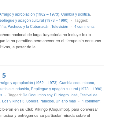
Arraigo y apropiación (1962 – 1973)
,
Cumbia y política
,
epliegue y apagón cultural (1973 – 1990)
-
Tagged:
Viña
,
Pachuco y la Cubanacán
,
Televisión
-
4 comments
chero nacional de larga trayectoria no incluye texto
o que le ha permitido permanecer en el tiempo sin censuras
ditivas, a pesar de la…
 5
rraigo y apropiación (1962 – 1973)
,
Cumbia coquimbana
,
umbia e industria
,
Repliegue y apagón cultural (1973 – 1990)
,
as
-
Tagged:
De Coquimbo soy
,
El Negro José
,
Festival de
o
,
Los Vikings 5
,
Sonora Palacios
,
Un año más
-
1 comment
cibieron en su Club Vikingo (Coquimbo), para conversar
u música y entregarnos su particular mirada sobre el