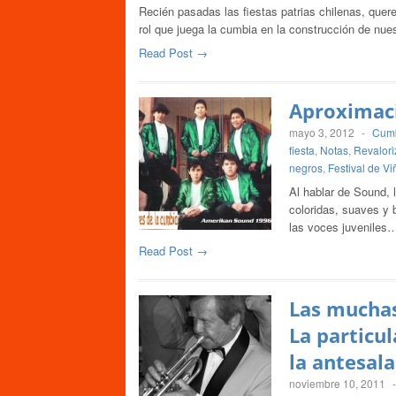
Recién pasadas las fiestas patrias chilenas, quere
rol que juega la cumbia en la construcción de nue
Read Post →
Aproximaci
mayo 3, 2012
-
Cumb
fiesta
,
Notas
,
Revalori
negros
,
Festival de Vi
Al hablar de Sound, 
coloridas, suaves y b
las voces juveniles
Read Post →
Las muchas
La particu
la antesala
noviembre 10, 2011