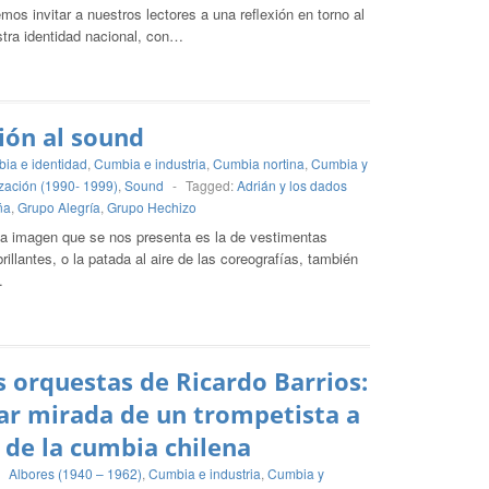
mos invitar a nuestros lectores a una reflexión en torno al
stra identidad nacional, con…
ón al sound
ia e identidad
,
Cumbia e industria
,
Cumbia nortina
,
Cumbia y
zación (1990- 1999)
,
Sound
-
Tagged:
Adrián y los dados
ña
,
Grupo Alegría
,
Grupo Hechizo
la imagen que se nos presenta es la de vestimentas
rillantes, o la patada al aire de las coreografías, también
…
 orquestas de Ricardo Barrios:
lar mirada de un trompetista a
 de la cumbia chilena
-
Albores (1940 – 1962)
,
Cumbia e industria
,
Cumbia y