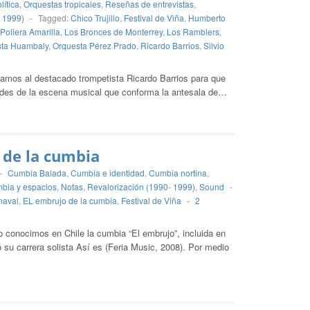
lítica
,
Orquestas tropicales
,
Reseñas de entrevistas
,
- 1999)
-
Tagged:
Chico Trujillo
,
Festival de Viña
,
Humberto
Pollera Amarilla
,
Los Bronces de Monterrey
,
Los Ramblers
,
sta Huambaly
,
Orquesta Pérez Prado
,
Ricardo Barrios
,
Silvio
amos al destacado trompetista Ricardo Barrios para que
idades de la escena musical que conforma la antesala de…
 de la cumbia
-
Cumbia Balada
,
Cumbia e identidad
,
Cumbia nortina
,
bia y espacios
,
Notas
,
Revalorización (1990- 1999)
,
Sound
-
naval
,
EL embrujo de la cumbia
,
Festival de Viña
-
2
 conocimos en Chile la cumbia “El embrujo”, incluida en
ó su carrera solista Así es (Feria Music, 2008). Por medio