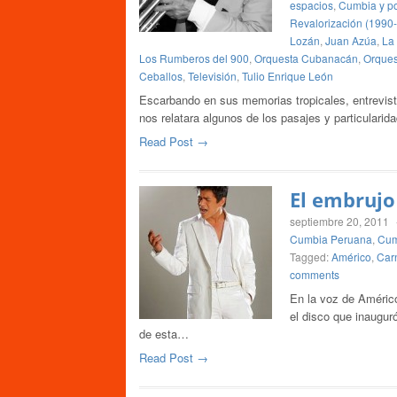
espacios
,
Cumbia y po
Revalorización (1990
Lozán
,
Juan Azúa
,
La 
Los Rumberos del 900
,
Orquesta Cubanacán
,
Orque
Ceballos
,
Televisión
,
Tulio Enrique León
Escarbando en sus memorias tropicales, entrevist
nos relatara algunos de los pasajes y particular
Read Post →
El embrujo
septiembre 20, 2011
Cumbia Peruana
,
Cum
Tagged:
Américo
,
Car
comments
En la voz de Américo
el disco que inaugur
de esta…
Read Post →