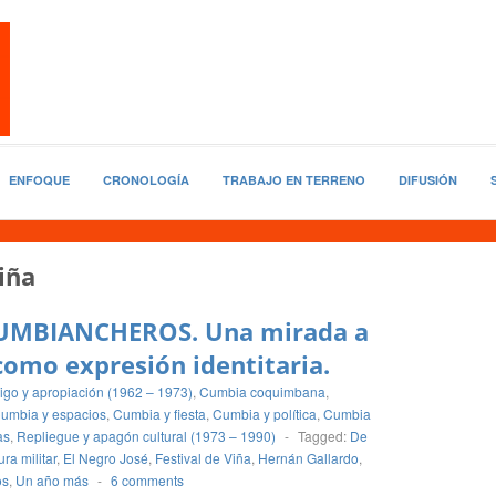
ENFOQUE
CRONOLOGÍA
TRABAJO EN TERRENO
DIFUSIÓN
iña
MBIANCHEROS. Una mirada a
como expresión identitaria.
igo y apropiación (1962 – 1973)
,
Cumbia coquimbana
,
umbia y espacios
,
Cumbia y fiesta
,
Cumbia y política
,
Cumbia
as
,
Repliegue y apagón cultural (1973 – 1990)
-
Tagged:
De
ra militar
,
El Negro José
,
Festival de Viña
,
Hernán Gallardo
,
os
,
Un año más
-
6 comments