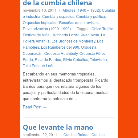
de la cumbia chilena
noviembre 10, 2011
-
Albores (1940 – 1962)
,
Cumbia
e industria
,
Cumbia y espacios
,
Cumbia y política
,
Orquestas tropicales
,
Reseñas de entrevistas
,
Revalorización (1990- 1999)
-
Tagged:
Chico Trujillo
,
Festival de Viña
,
Humberto Lozán
,
Juan Azúa
,
La
Pollera Amarilla
,
Los Bronces de Monterrey
,
Los
Ramblers
,
Los Rumberos del 900
,
Orquesta
Cubanacán
,
Orquesta Huambaly
,
Orquesta Pérez
Prado
,
Ricardo Barrios
,
Silvio Ceballos
,
Televisión
,
Tulio Enrique León
Escarbando en sus memorias tropicales,
entrevistamos al destacado trompetista Ricardo
Barrios para que nos relatara algunos de los
pasajes y particularidades de la escena musical
que conforma la antesala de…
Read Post →
Que levante la mano
septiembre 22, 2011
-
Cumbia Balada
,
Cumbia