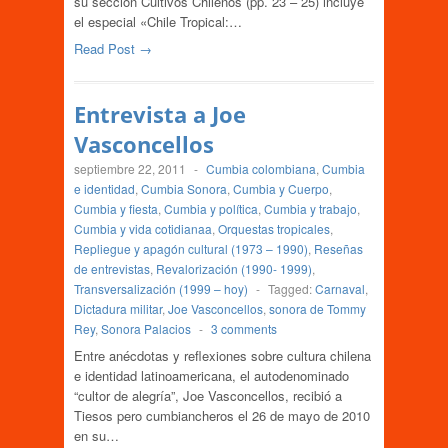
su sección Cultivos Chilenos (pp. 23 – 25) incluye
el especial «Chile Tropical:…
Read Post →
Entrevista a Joe
Vasconcellos
septiembre 22, 2011
-
Cumbia colombiana
,
Cumbia
e identidad
,
Cumbia Sonora
,
Cumbia y Cuerpo
,
Cumbia y fiesta
,
Cumbia y política
,
Cumbia y trabajo
,
Cumbia y vida cotidianaa
,
Orquestas tropicales
,
Repliegue y apagón cultural (1973 – 1990)
,
Reseñas
de entrevistas
,
Revalorización (1990- 1999)
,
Transversalización (1999 – hoy)
-
Tagged:
Carnaval
,
Dictadura militar
,
Joe Vasconcellos
,
sonora de Tommy
Rey
,
Sonora Palacios
-
3 comments
Entre anécdotas y reflexiones sobre cultura chilena
e identidad latinoamericana, el autodenominado
“cultor de alegría”, Joe Vasconcellos, recibió a
Tiesos pero cumbiancheros el 26 de mayo de 2010
en su…