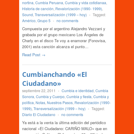
nortina
,
Cumbia Peruana
,
Cumbia y vida cotidianaa
,
Historia de canción
,
Revalorización (1990- 1999)
,
Sound
,
Transversalización (1999 – hoy)
-
Tagged:
Américo
,
Grupo 5
-
no comments
Compuesta por el argentino Alejandro Vezzani y
grabada por el grupo mexicano Los Ángeles de
Charly en el disco Te voy a enamorar (Fonovisa,
2001) esta canción alcanza el punto…
Read Post →
Cumbianchando «El
Ciudadano»
septiembre 22, 2011
-
Cumbia e identidad
,
Cumbia
Sonora
,
Cumbia y Cuerpo
,
Cumbia y fiesta
,
Cumbia y
política
,
Notas
,
Nuestros Pasos
,
Revalorización (1990-
1999)
,
Transversalización (1999 – hoy)
-
Tagged:
Diario El Ciudadano
-
no comments
Ya está a la venta la última edición del periódico
nacional «El Ciudadano: CARIÑO MALO» que en