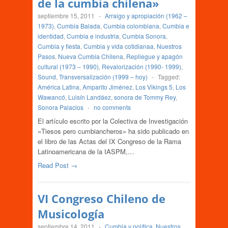
de la cumbia chilena»
septiembre 15, 2011
-
Arraigo y apropiación (1962 –
1973)
,
Cumbia Balada
,
Cumbia colombiana
,
Cumbia e
identidad
,
Cumbia e industria
,
Cumbia Sonora
,
Cumbia y fiesta
,
Cumbia y vida cotidianaa
,
Nuestros
Pasos
,
Nueva Cumbia Chilena
,
Repliegue y apagón
cultural (1973 – 1990)
,
Revalorización (1990- 1999)
,
Sound
,
Transversalización (1999 – hoy)
-
Tagged:
América Latina
,
Amparito Jiménez
,
Los Vikings 5
,
Los
Wawancó
,
Luisín Landáez
,
sonora de Tommy Rey
,
Sonora Palacios
-
no comments
El artículo escrito por la Colectiva de Investigación
«Tiesos pero cumbiancheros» ha sido publicado en
el libro de las Actas del IX Congreso de la Rama
Latinoamericana de la IASPM,…
Read Post →
VI Congreso Chileno de
Musicología
septiembre 14, 2011
-
Cumbia y política
,
Nuestros