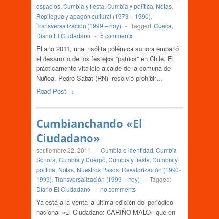
espacios
,
Cumbia y fiesta
,
Cumbia y política
,
Notas
,
Repliegue y apagón cultural (1973 – 1990)
,
Transversalización (1999 – hoy)
-
Tagged:
Cueca
,
Diario El Ciudadano
-
5 comments
El año 2011, una insólita polémica sonora empañó
el desarrollo de los festejos “patrios” en Chile. El
prácticamente vitalicio alcalde de la comuna de
Ñuñoa, Pedro Sabat (RN), resolvió prohibir…
Read Post →
Cumbianchando «El
Ciudadano»
septiembre 22, 2011
-
Cumbia e identidad
,
Cumbia
Sonora
,
Cumbia y Cuerpo
,
Cumbia y fiesta
,
Cumbia y
política
,
Notas
,
Nuestros Pasos
,
Revalorización (1990-
1999)
,
Transversalización (1999 – hoy)
-
Tagged:
Diario El Ciudadano
-
no comments
Ya está a la venta la última edición del periódico
nacional «El Ciudadano: CARIÑO MALO» que en