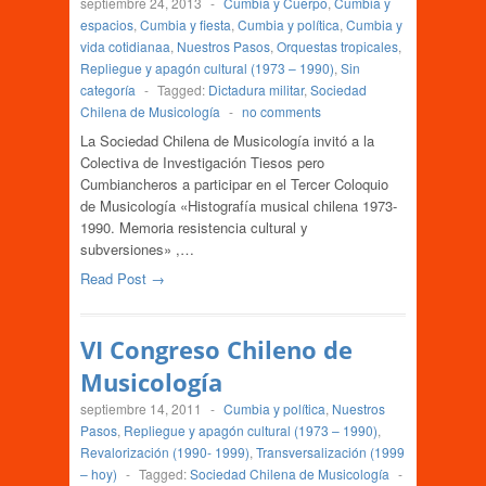
septiembre 24, 2013
-
Cumbia y Cuerpo
,
Cumbia y
espacios
,
Cumbia y fiesta
,
Cumbia y política
,
Cumbia y
vida cotidianaa
,
Nuestros Pasos
,
Orquestas tropicales
,
Repliegue y apagón cultural (1973 – 1990)
,
Sin
categoría
-
Tagged:
Dictadura militar
,
Sociedad
Chilena de Musicología
-
no comments
La Sociedad Chilena de Musicología invitó a la
Colectiva de Investigación Tiesos pero
Cumbiancheros a participar en el Tercer Coloquio
de Musicología «Histografía musical chilena 1973-
1990. Memoria resistencia cultural y
subversiones» ,…
Read Post →
VI Congreso Chileno de
Musicología
septiembre 14, 2011
-
Cumbia y política
,
Nuestros
Pasos
,
Repliegue y apagón cultural (1973 – 1990)
,
Revalorización (1990- 1999)
,
Transversalización (1999
– hoy)
-
Tagged:
Sociedad Chilena de Musicología
-