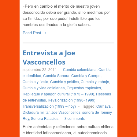
«Pero en cambio el mérito de nuestro joven
desconocido debía ser grande, si lo medimos por
su timidez, por ese pudor indefinible que los
hombres destinados a la gloria saben…
Read Post →
Entrevista a Joe
Vasconcellos
septiembre 22, 2011
-
Cumbia colombiana
,
Cumbia
e identidad
,
Cumbia Sonora
,
Cumbia y Cuerpo
,
Cumbia y fiesta
,
Cumbia y política
,
Cumbia y trabajo
,
Cumbia y vida cotidianaa
,
Orquestas tropicales
,
Repliegue y apagón cultural (1973 – 1990)
,
Reseñas
de entrevistas
,
Revalorización (1990- 1999)
,
Transversalización (1999 – hoy)
-
Tagged:
Carnaval
,
Dictadura militar
,
Joe Vasconcellos
,
sonora de Tommy
Rey
,
Sonora Palacios
-
3 comments
Entre anécdotas y reflexiones sobre cultura chilena
e identidad latinoamericana, el autodenominado