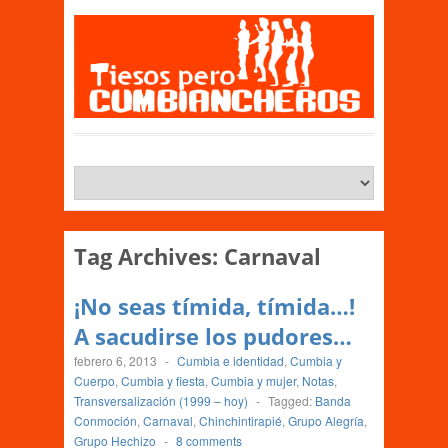
Tag Archives:
Carnaval
¡No seas tímida, tímida…!
A sacudirse los pudores…
febrero 6, 2013
-
Cumbia e identidad
,
Cumbia y
Cuerpo
,
Cumbia y fiesta
,
Cumbia y mujer
,
Notas
,
Transversalización (1999 – hoy)
-
Tagged:
Banda
Conmoción
,
Carnaval
,
Chinchintirapié
,
Grupo Alegría
,
Grupo Hechizo
-
8 comments