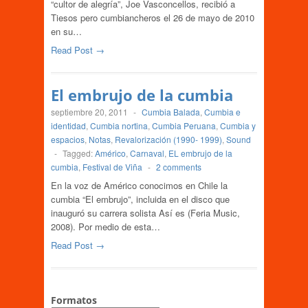
“cultor de alegría”, Joe Vasconcellos, recibió a
Tiesos pero cumbiancheros el 26 de mayo de 2010
en su…
Read Post →
El embrujo de la cumbia
septiembre 20, 2011
-
Cumbia Balada
,
Cumbia e
identidad
,
Cumbia nortina
,
Cumbia Peruana
,
Cumbia y
espacios
,
Notas
,
Revalorización (1990- 1999)
,
Sound
-
Tagged:
Américo
,
Carnaval
,
EL embrujo de la
cumbia
,
Festival de Viña
-
2 comments
En la voz de Américo conocimos en Chile la
cumbia “El embrujo”, incluida en el disco que
inauguró su carrera solista Así es (Feria Music,
2008). Por medio de esta…
Read Post →
Formatos