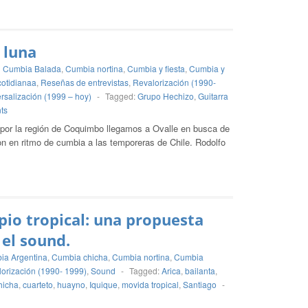
 luna
Cumbia Balada
,
Cumbia nortina
,
Cumbia y fiesta
,
Cumbia y
cotidianaa
,
Reseñas de entrevistas
,
Revalorización (1990-
rsalización (1999 – hoy)
-
Tagged:
Grupo Hechizo
,
Guitarra
ts
 por la región de Coquimbo llegamos a Ovalle en busca de
n en ritmo de cumbia a las temporeras de Chile. Rodolfo
pio tropical: una propuesta
 el sound.
ia Argentina
,
Cumbia chicha
,
Cumbia nortina
,
Cumbia
orización (1990- 1999)
,
Sound
-
Tagged:
Arica
,
bailanta
,
hicha
,
cuarteto
,
huayno
,
Iquique
,
movida tropical
,
Santiago
-