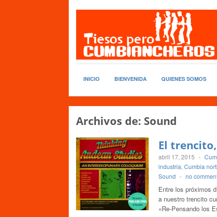
INICIO
BIENVENIDA
QUIENES SOMOS
Archivos de:
Sound
El trencito
abril 17, 2015
-
Cumb
industria
,
Cumbia nort
Sound
-
no commen
Entre los próximos dí
a nuestro trencito cu
«Re-Pensando los Es