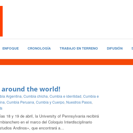
ENFOQUE
CRONOLOGÍA
TRABAJO EN TERRENO
DIFUSIÓN
, around the world!
ia Argentina
,
Cumbia chicha
,
Cumbia e identidad
,
Cumbia e
ina
,
Cumbia Peruana
,
Cumbia y Cuerpo
,
Nuestros Pasos
,
ts
as 18 y 19 de abril, la University of Pennsylvania recibirá
mbianchero en el marco del Coloquio Interdisciplinario
tudios Andinos», que encontrará a…