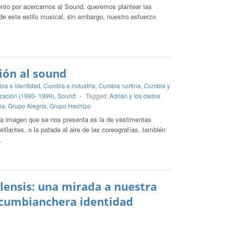
nto por acercarnos al Sound, queremos plantear las
 de este estilo musical, sin embargo, nuestro esfuerzo
ón al sound
ia e identidad
,
Cumbia e industria
,
Cumbia nortina
,
Cumbia y
zación (1990- 1999)
,
Sound
-
Tagged:
Adrián y los dados
ña
,
Grupo Alegría
,
Grupo Hechizo
la imagen que se nos presenta es la de vestimentas
rillantes, o la patada al aire de las coreografías, también
…
ilensis: una mirada a nuestra
 cumbianchera identidad