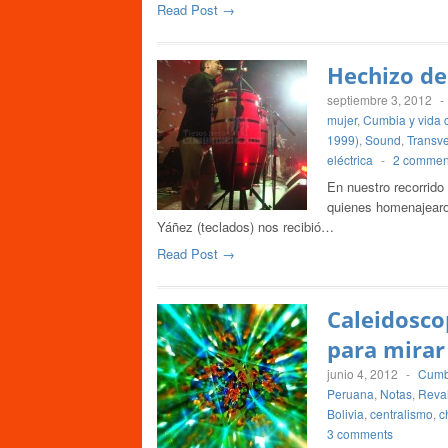
Read Post →
Hechizo de
septiembre 3, 2012
-
mujer
,
Cumbia y vida 
1999)
,
Sound
,
Transve
eléctrica
-
2 commen
En nuestro recorrido
quienes homenajearo
Yáñez (teclados) nos recibió…
Read Post →
Caleidosco
para mirar
junio 4, 2012
-
Cumb
Peruana
,
Notas
,
Reval
Bolivia
,
centralismo
,
c
3 comments