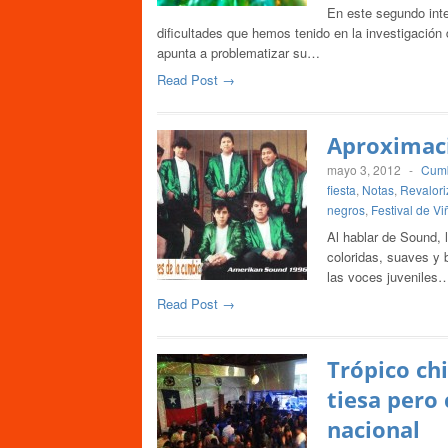
En este segundo inte
dificultades que hemos tenido en la investigación
apunta a problematizar su…
Read Post →
Aproximaci
mayo 3, 2012
-
Cumb
fiesta
,
Notas
,
Revalori
negros
,
Festival de Vi
Al hablar de Sound, 
coloridas, suaves y b
las voces juveniles
Read Post →
Trópico ch
tiesa pero
nacional