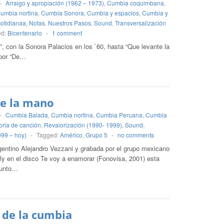
-
Arraigo y apropiación (1962 – 1973)
,
Cumbia coquimbana
,
umbia nortina
,
Cumbia Sonora
,
Cumbia y espacios
,
Cumbia y
cotidianaa
,
Notas
,
Nuestros Pasos
,
Sound
,
Transversalización
ed:
Bicentenario
-
1 comment
”, con la Sonora Palacios en los `60, hasta “Que levante la
 por “De…
e la mano
-
Cumbia Balada
,
Cumbia nortina
,
Cumbia Peruana
,
Cumbia
oria de canción
,
Revalorización (1990- 1999)
,
Sound
,
999 – hoy)
-
Tagged:
Américo
,
Grupo 5
-
no comments
gentino Alejandro Vezzani y grabada por el grupo mexicano
y en el disco Te voy a enamorar (Fonovisa, 2001) esta
punto…
 de la cumbia