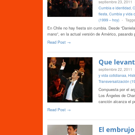
septiembre 23, 2011
Cumbia e identidad
,
C
fiesta
,
Cumbia y vida 
(1999 – hoy)
-
Tagg
En Chile no hay fiesta sin cumbia. Desde “Daniela
mano”, en la actual versión de Américo, pasando
Read Post →
Que levant
septiembre 22, 2011
y vida cotidianaa
,
Hist
Transversalización (1
Compuesta por el ar
Los Ángeles de Charl
canción alcanza el 
Read Post →
El embrujo