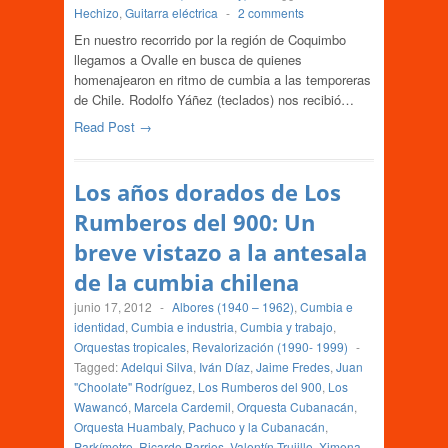
Hechizo
,
Guitarra eléctrica
-
2 comments
En nuestro recorrido por la región de Coquimbo
llegamos a Ovalle en busca de quienes
homenajearon en ritmo de cumbia a las temporeras
de Chile. Rodolfo Yáñez (teclados) nos recibió…
Read Post →
Los años dorados de Los
Rumberos del 900: Un
breve vistazo a la antesala
de la cumbia chilena
junio 17, 2012
-
Albores (1940 – 1962)
,
Cumbia e
identidad
,
Cumbia e industria
,
Cumbia y trabajo
,
Orquestas tropicales
,
Revalorización (1990- 1999)
-
Tagged:
Adelqui Silva
,
Iván Díaz
,
Jaime Fredes
,
Juan
"Choolate" Rodríguez
,
Los Rumberos del 900
,
Los
Wawancó
,
Marcela Cardemil
,
Orquesta Cubanacán
,
Orquesta Huambaly
,
Pachuco y la Cubanacán
,
Parkímetro
,
Ricardo Barrios
,
Valentín Trujillo
,
Ximena