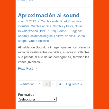
Aproximación al sound
mayo 3, 2012
-
Cumbia e identidad
,
Cumbia e
industria
,
Cumbia nortina
,
Cumbia y fiesta
,
Notas
,
Revalorización (1990- 1999)
,
Sound
-
Tagged:
Adrián y los dados negros
,
Festival de Viña
,
Grupo
Alegría
,
Grupo Hechizo
Al hablar de Sound, la imagen que se nos presenta
es la de vestimentas coloridas, suaves y brillantes,
o la patada al aire de las coreografías, también las
voces juveniles…
Read Post →
« Anterior
1
2
3
4
Siguiente »
Formatos