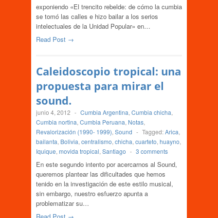
exponiendo «El trencito rebelde: de cómo la cumbia
se tomó las calles e hizo bailar a los serios
intelectuales de la Unidad Popular» en…
Read Post →
Caleidoscopio tropical: una
propuesta para mirar el
sound.
junio 4, 2012
-
Cumbia Argentina
,
Cumbia chicha
,
Cumbia nortina
,
Cumbia Peruana
,
Notas
,
Revalorización (1990- 1999)
,
Sound
-
Tagged:
Arica
,
bailanta
,
Bolivia
,
centralismo
,
chicha
,
cuarteto
,
huayno
,
Iquique
,
movida tropical
,
Santiago
-
3 comments
En este segundo intento por acercarnos al Sound,
queremos plantear las dificultades que hemos
tenido en la investigación de este estilo musical,
sin embargo, nuestro esfuerzo apunta a
problematizar su…
Read Post →