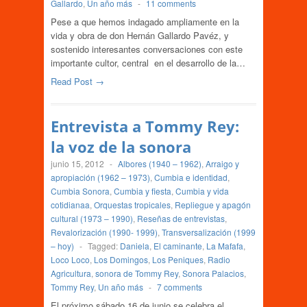
Gallardo
,
Un año más
-
11 comments
Pese a que hemos indagado ampliamente en la
vida y obra de don Hernán Gallardo Pavéz, y
sostenido interesantes conversaciones con este
importante cultor, central en el desarrollo de la…
Read Post →
Entrevista a Tommy Rey:
la voz de la sonora
junio 15, 2012
-
Albores (1940 – 1962)
,
Arraigo y
apropiación (1962 – 1973)
,
Cumbia e identidad
,
Cumbia Sonora
,
Cumbia y fiesta
,
Cumbia y vida
cotidianaa
,
Orquestas tropicales
,
Repliegue y apagón
cultural (1973 – 1990)
,
Reseñas de entrevistas
,
Revalorización (1990- 1999)
,
Transversalización (1999
– hoy)
-
Tagged:
Daniela
,
El caminante
,
La Mafafa
,
Loco Loco
,
Los Domingos
,
Los Peniques
,
Radio
Agricultura
,
sonora de Tommy Rey
,
Sonora Palacios
,
Tommy Rey
,
Un año más
-
7 comments
El próximo sábado 16 de junio se celebra el