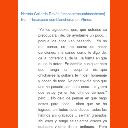
Hernán Gallardo Pavéz [tiesosperocumbiancheros]
from
Tiesospero cumbiancheros
on
Vimeo
.
“Yo les agradezco que, que ustedes se
preocuparan de, de ayudarme un poco…
porque los años van pasando… Yo no
me canso, no me canso de hacer
canciones, me canso como le digo de,
de la indiferencia, de la…la forma en que
a uno lo tratan. En cambio cualquier ñato
que tenga un poquitito de…que
chicharree la guitarra le rinden homenaje
y hacen de todo. No por envidia sino que
uno ha pasado por tanta cosa… o ¿será
que estoy ya en los últimos tiempos?
pero… No dejo de pensar en que hago
cosas para nada… claro que se ha
logrado, ahí todos esos discos, todos los
himnos ahí grabados… se han grabados
ahí esos y tengo seiscientos discos ya
grabados y otros discos antiguos… Pero