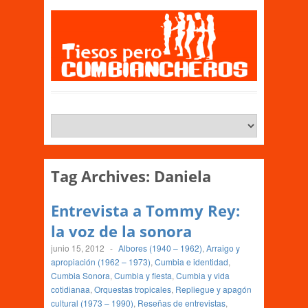
Tag Archives:
Daniela
Entrevista a Tommy Rey:
la voz de la sonora
junio 15, 2012
-
Albores (1940 – 1962)
,
Arraigo y
apropiación (1962 – 1973)
,
Cumbia e identidad
,
Cumbia Sonora
,
Cumbia y fiesta
,
Cumbia y vida
cotidianaa
,
Orquestas tropicales
,
Repliegue y apagón
cultural (1973 – 1990)
,
Reseñas de entrevistas
,