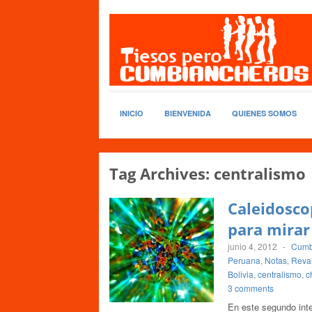
INICIO
BIENVENIDA
QUIENES SOMOS
Tag Archives:
centralismo
Caleidosco
para mirar
junio 4, 2012
-
Cumb
Peruana
,
Notas
,
Reval
Bolivia
,
centralismo
,
c
3 comments
En este segundo inte