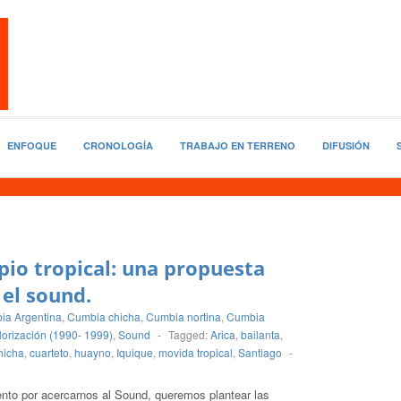
ENFOQUE
CRONOLOGÍA
TRABAJO EN TERRENO
DIFUSIÓN
pio tropical: una propuesta
 el sound.
ia Argentina
,
Cumbia chicha
,
Cumbia nortina
,
Cumbia
orización (1990- 1999)
,
Sound
-
Tagged:
Arica
,
bailanta
,
hicha
,
cuarteto
,
huayno
,
Iquique
,
movida tropical
,
Santiago
-
nto por acercarnos al Sound, queremos plantear las