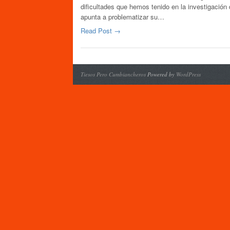
dificultades que hemos tenido en la investigación
apunta a problematizar su…
Read Post →
Tiesos Pero Cumbiancheros
Powered by
WordPress