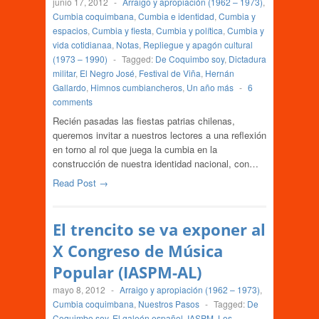
junio 17, 2012
-
Arraigo y apropiación (1962 – 1973)
,
Cumbia coquimbana
,
Cumbia e identidad
,
Cumbia y
espacios
,
Cumbia y fiesta
,
Cumbia y política
,
Cumbia y
vida cotidianaa
,
Notas
,
Repliegue y apagón cultural
(1973 – 1990)
-
Tagged:
De Coquimbo soy
,
Dictadura
militar
,
El Negro José
,
Festival de Viña
,
Hernán
Gallardo
,
Himnos cumbiancheros
,
Un año más
-
6
comments
Recién pasadas las fiestas patrias chilenas,
queremos invitar a nuestros lectores a una reflexión
en torno al rol que juega la cumbia en la
construcción de nuestra identidad nacional, con…
Read Post →
El trencito se va exponer al
X Congreso de Música
Popular (IASPM-AL)
mayo 8, 2012
-
Arraigo y apropiación (1962 – 1973)
,
Cumbia coquimbana
,
Nuestros Pasos
-
Tagged:
De
Coquimbo soy
,
El galeón español
,
IASPM
,
Los