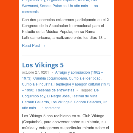
Wawancó
,
Sonora Palacios
,
Un año más
-
no
comments
Con dos ponencias estaremos participando en el X
Congreso de la Asociación Internacional para el
Estudio de la Música Popular, en su Rama
Latinoamericana, a realizarse entre los días 18…
Read Post →
Los Vikings 5
octubre 27, 0201
-
Arraigo y apropiación (1962 –
1973)
,
Cumbia coquimbana
,
Cumbia e identidad
,
Cumbia e industria
,
Repliegue y apagón cultural (1973
– 1990)
,
Reseñas de entrevistas
-
Tagged:
De
Coquimbo soy
,
El Negro José
,
Festival de Viña
,
Hernán Gallardo
,
Los Vikings 5
,
Sonora Palacios
,
Un
año más
-
1 comment
Los Vikings 5 nos recibieron en su Club Vikingo
(Coquimbo), para conversar sobre su historia, su
música y entregarnos su particular mirada sobre el