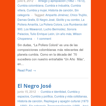
julio 6, 2012
-
Arraigo y apropiación (1962 – 1973)
,
Cumbia colombiana
,
Cumbia e industria
,
Cumbia
villera
,
Cumbia y mujer
,
Historia de canción
,
Sin
categoría
-
Tagged:
Amparito Jiménez
,
Chico Trujillo
,
Damas Gratis
,
El Negro José
,
Giolito y su combo
,
La
Pollera Amarilla
,
La Pollera Colora
,
Los Rumberos del
900
,
Los Wawancó
,
Lucho Bermúdez
,
Sonora
Palacios
,
Tulio Enrique León
,
Un año más
,
Wilson
Choperena
-
1 comment
Sin dudas, “La Pollera Colorá” es una de las
composiciones colombianas más relevantes del
planeta cumbia. Como en la década del ´70
sucediera con nuestro entrañable “Un Año Más”,
en…
Read Post →
El Negro José
junio 15, 2012
-
Cumbia e identidad
,
Cumbia y
espacios
,
Cumbia y política
,
Cumbia y vida cotidianaa
,
Historia de canción
,
Repliegue y apagón cultural (1973
– 1990)
,
Sin categoría
,
Transversalización (1999 – hoy)