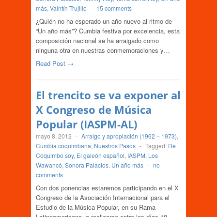
más
,
Valntín Trujillo
-
15 comments
¿Quién no ha esperado un año nuevo al ritmo de
“Un año más”? Cumbia festiva por excelencia, esta
composición nacional se ha arraigado como
ninguna otra en nuestras conmemoraciones y…
Read Post →
El trencito se va exponer al
X Congreso de Música
Popular (IASPM-AL)
mayo 8, 2012
-
Arraigo y apropiación (1962 – 1973)
,
Cumbia coquimbana
,
Nuestros Pasos
-
Tagged:
De
Coquimbo soy
,
El galeón español
,
IASPM
,
Los
Wawancó
,
Sonora Palacios
,
Un año más
-
no
comments
Con dos ponencias estaremos participando en el X
Congreso de la Asociación Internacional para el
Estudio de la Música Popular, en su Rama
Latinoamericana, a realizarse entre los días 18…