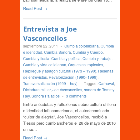
Read Post →
Entrevista a Joe
Vasconcellos
septiembre 22, 2011
-
Cumbia colombiana
,
Cumbia
e identidad
,
Cumbia Sonora
,
Cumbia y Cuerpo
,
Cumbia y fiesta
,
Cumbia y política
,
Cumbia y trabajo
,
Cumbia y vida cotidianaa
,
Orquestas tropicales
,
Repliegue y apagón cultural (1973 – 1990)
,
Reseñas
de entrevistas
,
Revalorización (1990- 1999)
,
Transversalización (1999 – hoy)
-
Tagged:
Carnaval
,
Dictadura militar
,
Joe Vasconcellos
,
sonora de Tommy
Rey
,
Sonora Palacios
-
3 comments
Entre anécdotas y reflexiones sobre cultura chilena
e identidad latinoamericana, el autodenominado
“cultor de alegría”, Joe Vasconcellos, recibió a
Tiesos pero cumbiancheros el 26 de mayo de 2010
en su…
Read Post →