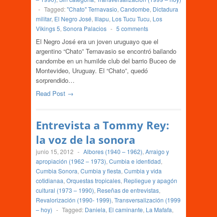
-
Tagged:
"Chato" Ternavasio
,
Candombe
,
Dictadura
militar
,
El Negro José
,
Illapu
,
Los Tucu Tucu
,
Los
Vikings 5
,
Sonora Palacios
-
5 comments
El Negro José era un joven uruguayo que el
argentino “Chato” Ternavasio se encontró bailando
candombe en un humilde club del barrio Buceo de
Montevideo, Uruguay. El “Chato”, quedó
sorprendido…
Read Post →
Entrevista a Tommy Rey:
la voz de la sonora
junio 15, 2012
-
Albores (1940 – 1962)
,
Arraigo y
apropiación (1962 – 1973)
,
Cumbia e identidad
,
Cumbia Sonora
,
Cumbia y fiesta
,
Cumbia y vida
cotidianaa
,
Orquestas tropicales
,
Repliegue y apagón
cultural (1973 – 1990)
,
Reseñas de entrevistas
,
Revalorización (1990- 1999)
,
Transversalización (1999
– hoy)
-
Tagged:
Daniela
,
El caminante
,
La Mafafa
,