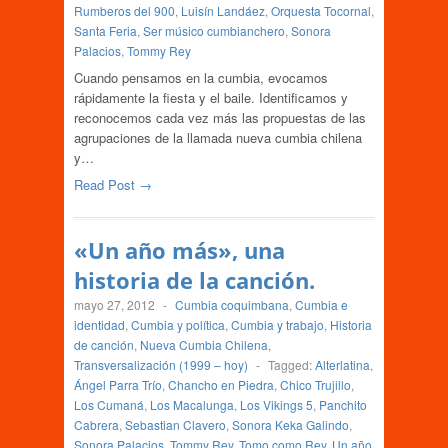
Rumberos del 900
,
Luisín Landáez
,
Orquesta Tocornal
,
Santa Feria
,
Ser músico cumbianchero
,
Sonora
Palacios
,
Tommy Rey
Cuando pensamos en la cumbia, evocamos
rápidamente la fiesta y el baile. Identificamos y
reconocemos cada vez más las propuestas de las
agrupaciones de la llamada nueva cumbia chilena
y…
Read Post →
«Un año más», una
historia de la canción.
mayo 27, 2012
-
Cumbia coquimbana
,
Cumbia e
identidad
,
Cumbia y política
,
Cumbia y trabajo
,
Historia
de canción
,
Nueva Cumbia Chilena
,
Transversalización (1999 – hoy)
-
Tagged:
Alterlatina
,
Ángel Parra Trío
,
Chancho en Piedra
,
Chico Trujillo
,
Los Cumaná
,
Los Macalunga
,
Los Vikings 5
,
Panchito
Cabrera
,
Sebastian Clavero
,
Sonora Keka Galindo
,
Sonora Palacios
,
Tommy Rey
,
Tomo como Rey
,
Un año