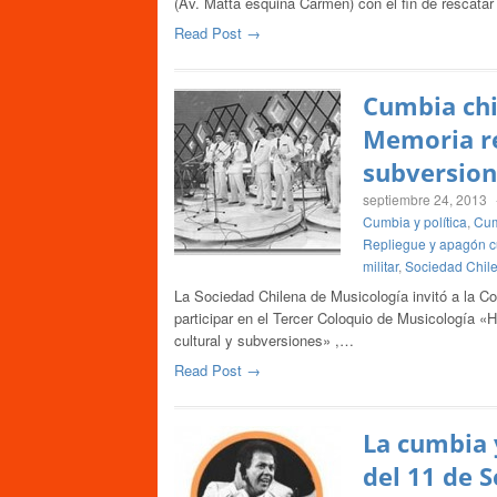
(Av. Matta esquina Carmen) con el fin de rescatar
Read Post →
Cumbia chi
Memoria re
subversion
septiembre 24, 2013
Cumbia y política
,
Cum
Repliegue y apagón cu
militar
,
Sociedad Chil
La Sociedad Chilena de Musicología invitó a la C
participar en el Tercer Coloquio de Musicología «
cultural y subversiones» ,…
Read Post →
La cumbia 
del 11 de 