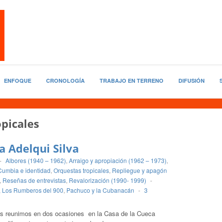
ENFOQUE
CRONOLOGÍA
TRABAJO EN TERRENO
DIFUSIÓN
picales
a Adelqui Silva
-
Albores (1940 – 1962)
,
Arraigo y apropiación (1962 – 1973)
,
Cumbia e identidad
,
Orquestas tropicales
,
Repliegue y apagón
,
Reseñas de entrevistas
,
Revalorización (1990- 1999)
-
,
Los Rumberos del 900
,
Pachuco y la Cubanacán
-
3
os reunimos en dos ocasiones en la Casa de la Cueca