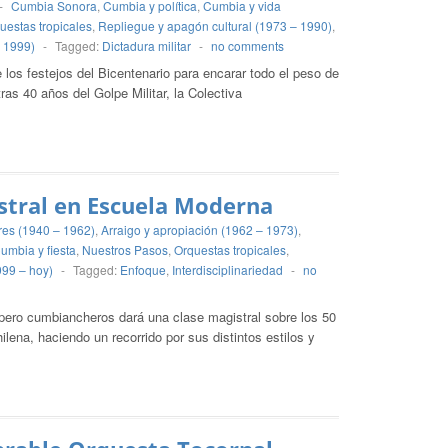
-
Cumbia Sonora
,
Cumbia y política
,
Cumbia y vida
uestas tropicales
,
Repliegue y apagón cultural (1973 – 1990)
,
- 1999)
-
Tagged:
Dictadura militar
-
no comments
 los festejos del Bicentenario para encarar todo el peso de
ras 40 años del Golpe Militar, la Colectiva
stral en Escuela Moderna
res (1940 – 1962)
,
Arraigo y apropiación (1962 – 1973)
,
umbia y fiesta
,
Nuestros Pasos
,
Orquestas tropicales
,
999 – hoy)
-
Tagged:
Enfoque
,
Interdisciplinariedad
-
no
pero cumbiancheros dará una clase magistral sobre los 50
lena, haciendo un recorrido por sus distintos estilos y