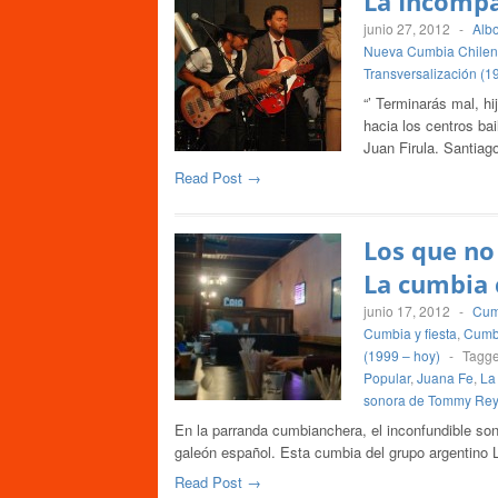
La Incompa
junio 27, 2012
-
Alb
Nueva Cumbia Chile
Transversalización (1
“’ Terminarás mal, h
hacia los centros b
Juan Firula. Santiag
Read Post →
Los que no 
La cumbia 
junio 17, 2012
-
Cum
Cumbia y fiesta
,
Cumbi
(1999 – hoy)
-
Tagg
Popular
,
Juana Fe
,
La
sonora de Tommy Rey
En la parranda cumbianchera, el inconfundible son
galeón español. Esta cumbia del grupo argentino
Read Post →