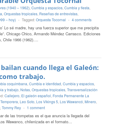
rable Orquesta Tocornal
ores (1940 – 1962)
,
Cumbia y espacios
,
Cumbia y fiesta
,
na
,
Orquestas tropicales
,
Reseñas de entrevistas
,
999 – hoy)
-
Tagged:
Orquesta Tocornal
-
4 comments
ijo’ Lo sé madre, hay una fuerza superior que me precipita
aile”. Chicago Chico, Armando Méndez Carrasco. Ediciones
o, Chile 1966 (1962)….
bailan cuando llega el Galeón:
como trabajo.
bia coquimbana
,
Cumbia e identidad
,
Cumbia y espacios
,
a y trabajo
,
Notas
,
Orquestas tropicales
,
Transversalización
ed:
Callejero
,
El galeón español
,
Fonda Permanente La
 Temporera
,
Leo Soto
,
Los Vikings 5
,
Los Wawancó
,
Minero
,
,
Tommy Rey
-
1 comment
ar de las trompetas es el que anuncia la llegada del
 Los Wawanco, chilenizada en el formato…