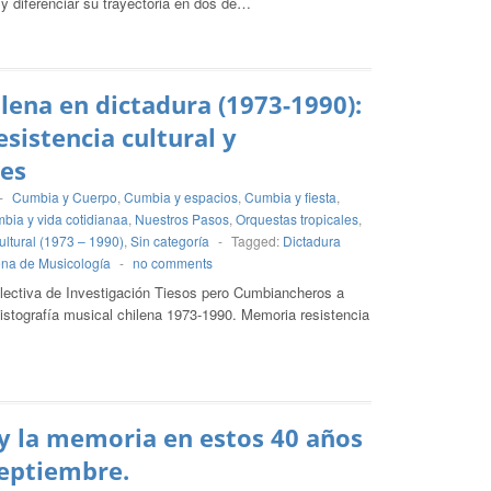
 y diferenciar su trayectoria en dos de…
lena en dictadura (1973-1990):
sistencia cultural y
es
-
Cumbia y Cuerpo
,
Cumbia y espacios
,
Cumbia y fiesta
,
bia y vida cotidianaa
,
Nuestros Pasos
,
Orquestas tropicales
,
ltural (1973 – 1990)
,
Sin categoría
-
Tagged:
Dictadura
ena de Musicología
-
no comments
olectiva de Investigación Tiesos pero Cumbiancheros a
Histografía musical chilena 1973-1990. Memoria resistencia
y la memoria en estos 40 años
Septiembre.