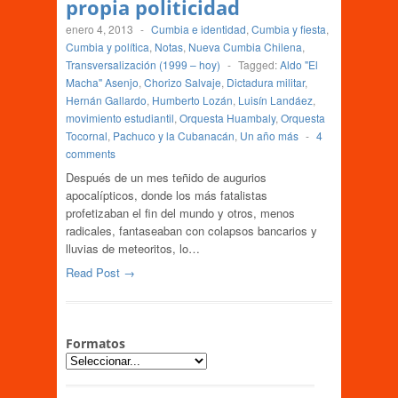
propia politicidad
enero 4, 2013
-
Cumbia e identidad
,
Cumbia y fiesta
,
Cumbia y política
,
Notas
,
Nueva Cumbia Chilena
,
Transversalización (1999 – hoy)
-
Tagged:
Aldo "El
Macha" Asenjo
,
Chorizo Salvaje
,
Dictadura militar
,
Hernán Gallardo
,
Humberto Lozán
,
Luisín Landáez
,
movimiento estudiantil
,
Orquesta Huambaly
,
Orquesta
Tocornal
,
Pachuco y la Cubanacán
,
Un año más
-
4
comments
Después de un mes teñido de augurios
apocalípticos, donde los más fatalistas
profetizaban el fin del mundo y otros, menos
radicales, fantaseaban con colapsos bancarios y
lluvias de meteoritos, lo…
Read Post →
Formatos