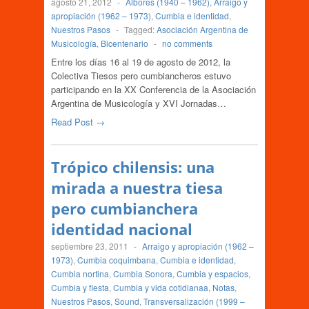
agosto 21, 2012
-
Albores (1940 – 1962)
,
Arraigo y
apropiación (1962 – 1973)
,
Cumbia e identidad
,
Nuestros Pasos
-
Tagged:
Asociación Argentina de
Musicología
,
Bicentenario
-
no comments
Entre los días 16 al 19 de agosto de 2012, la
Colectiva Tiesos pero cumbiancheros estuvo
participando en la XX Conferencia de la Asociación
Argentina de Musicología y XVI Jornadas…
Read Post →
Trópico chilensis: una
mirada a nuestra tiesa
pero cumbianchera
identidad nacional
septiembre 23, 2011
-
Arraigo y apropiación (1962 –
1973)
,
Cumbia coquimbana
,
Cumbia e identidad
,
Cumbia nortina
,
Cumbia Sonora
,
Cumbia y espacios
,
Cumbia y fiesta
,
Cumbia y vida cotidianaa
,
Notas
,
Nuestros Pasos
,
Sound
,
Transversalización (1999 –