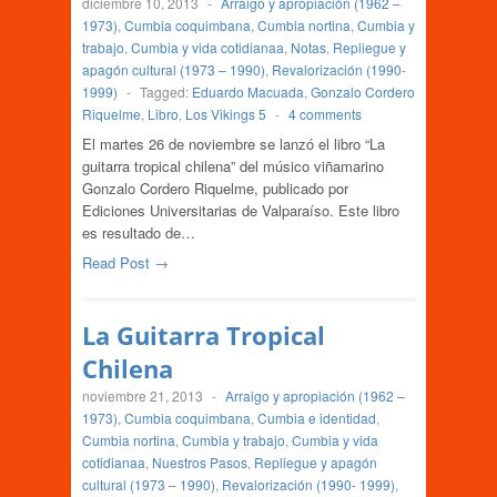
diciembre 10, 2013
-
Arraigo y apropiación (1962 –
1973)
,
Cumbia coquimbana
,
Cumbia nortina
,
Cumbia y
trabajo
,
Cumbia y vida cotidianaa
,
Notas
,
Repliegue y
apagón cultural (1973 – 1990)
,
Revalorización (1990-
1999)
-
Tagged:
Eduardo Macuada
,
Gonzalo Cordero
Riquelme
,
Libro
,
Los Vikings 5
-
4 comments
El martes 26 de noviembre se lanzó el libro “La
guitarra tropical chilena” del músico viñamarino
Gonzalo Cordero Riquelme, publicado por
Ediciones Universitarias de Valparaíso. Este libro
es resultado de…
Read Post →
La Guitarra Tropical
Chilena
noviembre 21, 2013
-
Arraigo y apropiación (1962 –
1973)
,
Cumbia coquimbana
,
Cumbia e identidad
,
Cumbia nortina
,
Cumbia y trabajo
,
Cumbia y vida
cotidianaa
,
Nuestros Pasos
,
Repliegue y apagón
cultural (1973 – 1990)
,
Revalorización (1990- 1999)
,