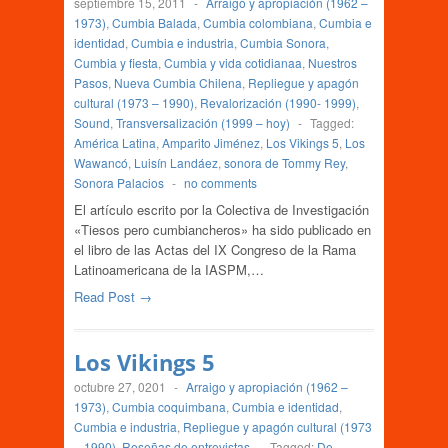
septiembre 15, 2011
-
Arraigo y apropiación (1962 –
1973)
,
Cumbia Balada
,
Cumbia colombiana
,
Cumbia e
identidad
,
Cumbia e industria
,
Cumbia Sonora
,
Cumbia y fiesta
,
Cumbia y vida cotidianaa
,
Nuestros
Pasos
,
Nueva Cumbia Chilena
,
Repliegue y apagón
cultural (1973 – 1990)
,
Revalorización (1990- 1999)
,
Sound
,
Transversalización (1999 – hoy)
-
Tagged:
América Latina
,
Amparito Jiménez
,
Los Vikings 5
,
Los
Wawancó
,
Luisín Landáez
,
sonora de Tommy Rey
,
Sonora Palacios
-
no comments
El artículo escrito por la Colectiva de Investigación
«Tiesos pero cumbiancheros» ha sido publicado en
el libro de las Actas del IX Congreso de la Rama
Latinoamericana de la IASPM,…
Read Post →
Los Vikings 5
octubre 27, 0201
-
Arraigo y apropiación (1962 –
1973)
,
Cumbia coquimbana
,
Cumbia e identidad
,
Cumbia e industria
,
Repliegue y apagón cultural (1973
– 1990)
,
Reseñas de entrevistas
-
Tagged:
De