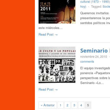
cultural (1973 – 1990)
hoy)
-
Tagged:
Socie
Queremos invitarlos
presentaremos la pon
sentidos políticos in
este miércoles…
Read Post →
Seminario 
noviembre 24, 2010
comments
El equipo investiga
ponencia «Paquetonci
perspectivas sobre l
Seminario «Lo…
Read Post →
« Anterior
1
2
3
4
5