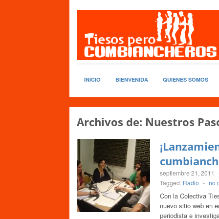
INICIO
BIENVENIDA
QUIENES SOMOS
Archivos de:
Nuestros Pas
¡Lanzamien
cumbianche
septiembre 21, 2011
Tagged:
Radio
-
no 
Con la Colectiva Ti
nuevo sitio web en e
periodista e investi