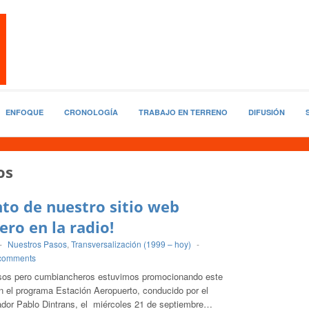
ENFOQUE
CRONOLOGÍA
TRABAJO EN TERRENO
DIFUSIÓN
os
to de nuestro sitio web
ro en la radio!
-
Nuestros Pasos
,
Transversalización (1999 – hoy)
-
comments
esos pero cumbiancheros estuvimos promocionando este
n el programa Estación Aeropuerto, conducido por el
gador Pablo Dintrans, el miércoles 21 de septiembre…