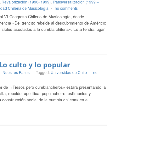
,
Revalorización (1990- 1999)
,
Transversalización (1999 –
dad Chilena de Musicología
-
no comments
 al VI Congreso Chileno de Musicología, donde
encia «Del trencito rebelde al descubrimiento de Américo:
visibles asociados a la cumbia chilena». Ésta tendrá lugar
Lo culto y lo popular
-
Nuestros Pasos
-
Tagged:
Universidad de Chile
-
no
dor de «Tiesos pero cumbiancheros» estará presentando la
ta, rebelde, apolítica, populachera: testimonios y
a construcción social de la cumbia chilena» en el