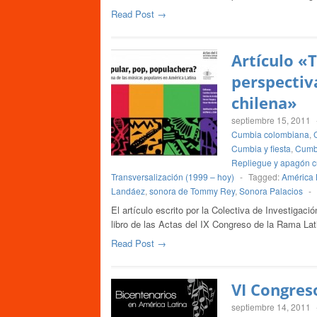
Read Post →
Artículo «
perspectiv
chilena»
septiembre 15, 2011
Cumbia colombiana
,
Cumbia y fiesta
,
Cumbi
Repliegue y apagón cu
Transversalización (1999 – hoy)
-
Tagged:
América 
Landáez
,
sonora de Tommy Rey
,
Sonora Palacios
-
El artículo escrito por la Colectiva de Investigac
libro de las Actas del IX Congreso de la Rama L
Read Post →
VI Congres
septiembre 14, 2011