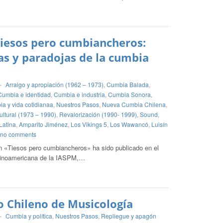
Tiesos pero cumbiancheros:
as y paradojas de la cumbia
-
Arraigo y apropiación (1962 – 1973)
,
Cumbia Balada
,
Cumbia e identidad
,
Cumbia e industria
,
Cumbia Sonora
,
a y vida cotidianaa
,
Nuestros Pasos
,
Nueva Cumbia Chilena
,
ltural (1973 – 1990)
,
Revalorización (1990- 1999)
,
Sound
,
Latina
,
Amparito Jiménez
,
Los Vikings 5
,
Los Wawancó
,
Luisín
no comments
ión «Tiesos pero cumbiancheros» ha sido publicado en el
atinoamericana de la IASPM,…
o Chileno de Musicología
-
Cumbia y política
,
Nuestros Pasos
,
Repliegue y apagón