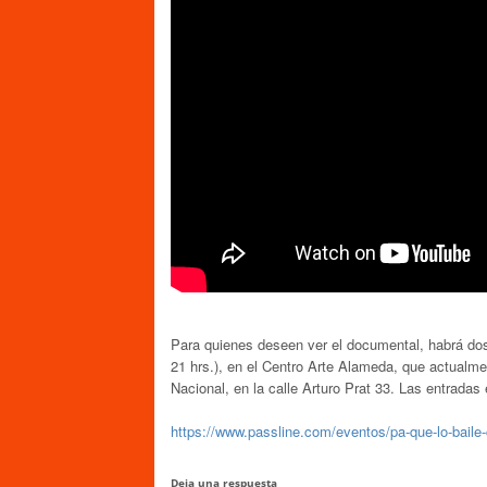
Para quienes deseen ver el documental, habrá dos
21 hrs.), en el Centro Arte Alameda, que actualmen
Nacional, en la calle Arturo Prat 33. Las entradas
https://www.passline.com/eventos/pa-que-lo-baile
Deja una respuesta