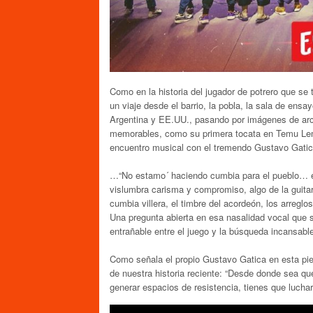
Como en la historia del jugador de potrero que se 
un viaje desde el barrio, la pobla, la sala de en
Argentina y EE.UU., pasando por imágenes de arc
memorables, como su primera tocata en Temu Le
encuentro musical con el tremendo Gustavo Gatic
…“No estamo´ haciendo cumbia para el pueblo… es
vislumbra carisma y compromiso, algo de la guitar
cumbia villera, el timbre del acordeón, los arreglos
Una pregunta abierta en esa nasalidad vocal que 
entrañable entre el juego y la búsqueda incansabl
Como señala el propio Gustavo Gatica en esta pie
de nuestra historia reciente: “Desde donde sea qu
generar espacios de resistencia, tienes que lucha