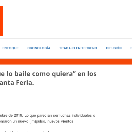
ENFOQUE
CRONOLOGÍA
TRABAJO EN TERRENO
DIFUSIÓN
 lo baile como quiera” en los
anta Feria.
tubre de 2019. Lo que parecían ser luchas individuales o
tomaron un nuevo (im)pulso, nuevos vientos.