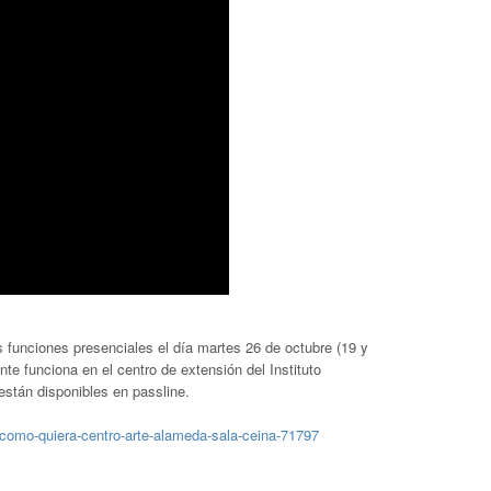
 funciones presenciales el día martes 26 de octubre (19 y
te funciona en el centro de extensión del Instituto
 están disponibles en passline.
-como-quiera-centro-arte-alameda-sala-ceina-71797