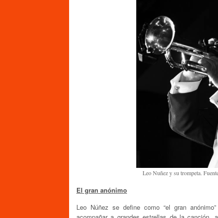
Leo Nuñez y su trompeta. Fuent
El gran anónimo
Leo Núñez se define como “el gran anónimo” 
acompañar a grandes estrellas de la canción, 