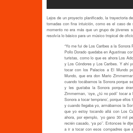
Lejos de un proyecto planificado, la trayectoria 
tomadas con fina intuición, como es el caso de
momento no era más que un grupo de jóvenes sin
resolvía lo básico para un músico tropical de ofici
“Yo me fui de Los Caribes a la Sonora 
Pollo Dorado quedaba en Agustinas con
turistas, como lo que es ahora Los Ado
y Los Cóndores y Los Caribes. Y ahí y
tocar con los Palacios a El Mundo po
Mundo, que era don Mario Zimmerman,
cuando tocábamos la Sonora porque se 
y les gustaba la Sonora porque ér
Zimmerman, ‘oye, ¿tú no podí’ tocar a 
Sonora a tocar temprano’, porque ellos 
y cuando llegaba yo, armábamos la Sonor
que yo estoy tocando allá con Los Cari
ahora, por ejemplo, ‘yo gano 30 mil pes
recién casado, ‘ya po’’. Entonces le dij
a ir a tocar con esos compadres que 