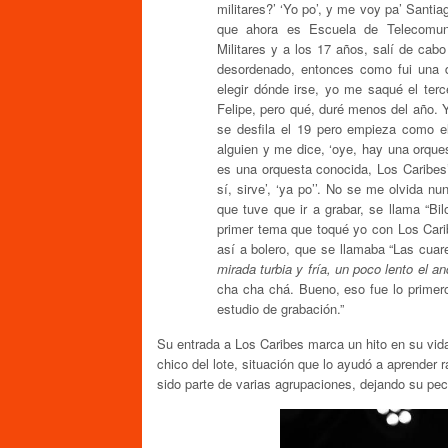
militares?’ ‘Yo po’, y me voy pa’ Santi
que ahora es Escuela de Telecomuni
Militares y a los 17 años, salí de cab
desordenado, entonces como fui una de
elegir dónde irse, yo me saqué el ter
Felipe, pero qué, duré menos del año. 
se desfila el 19 pero empieza como e
alguien y me dice, ‘oye, hay una orque
es una orquesta conocida, Los Caribes’, 
sí, sirve’, ‘ya po’’. No se me olvida 
que tuve que ir a grabar, se llama “Bi
primer tema que toqué yo con Los Carib
así a bolero, que se llamaba “Las cuar
mirada turbia y fría, un poco lento el a
cha cha chá. Bueno, eso fue lo primer
estudio de grabación.”
Su entrada a Los Caribes marca un hito en su vid
chico del lote, situación que lo ayudó a aprender
sido parte de varias agrupaciones, dejando su pecu