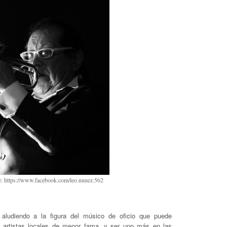
e: https://www.facebook.com/leo.nunez.562
aludiendo a la figura del músico de oficio que puede
a artistas locales de menor fama, y ser uno más en las