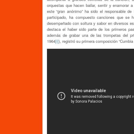
orquestas que hacen bailar, sentir y enamorar a 
este “gran anónimo” ha sido el responsable de 
participado, ha compuesto canciones que se h
desempeñado con soltura y sabor en diversos espa
destaca el haber sido parte de los primeros p
además de grabar una de las trompetas del p
1964
[i]
), registró su primera composición “Cumbia