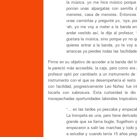
la música, yo me hice músico porque 
ponían unas alpargatas con semilla 
menores, casa de menores. Entonces 
unas camisitas y pregunté yo, ‘oye, po
‘ah, yo me voy a meter a la banda en
andar vestido así, le dije al profesor
gustara la música, sino porque yo no que
quieres entrar a la banda, yo te voy a
arrancas ya pierdes todas las facilidade
Firme en su objetivo de acceder a la banda del I
le pareció más accesible, la caja, pero como era 
profesor optó por cambiarlo a un instrumento de 
instrumento con el que se desempeñaría el resto 
con facilidad, progresivamente Leo Núñez fue in
tocarla con sabrosura. Esta curiosidad le di
insospechadas oportunidades laborales tropicalon
“… en las tardes yo pescaba y empezaba
La trompeta es una, pero tiene derivado
grande que se llama bugle, flugelhorn
empezaron a salir las marchas y todo
a estudiar y cuando tenía 15 años preg