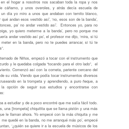
en el hogar a nosotros nos sacaban toda la ropa y nos
de cáñamo, y unos overoles, y atrás decía escuela de
un día yo miro a unos que andaban con ternito blanco,
r qué andan esos vestido así’, ‘no, esos son de la banda’,
tonces, pa’ no andar vestido así’. Entonces yo, para no
, ‘oiga, yo quiero meterme a la banda’, pero no porque me
ría andar vestido así po’, el profesor me dijo, ‘mira, si tú
 meter en la banda, pero no te puedes arrancar, si tú te
s”.
nternado de Niños, empezó a tocar con el instrumento que
zurdo y le quedaba colgada “tocando para el otro lado”, el
viento. Comenzó así con la corneta, pariente cercano del
de su vida. Viendo que podía tocar instrumentos diversos
truseando en la trompeta y aprendiendo, a puro ñeque, a
o la opción de seguir sus estudios y encontrarse con
as:
 a estudiar y de a poco encontré que me salía fácil todo.
s, una [trompeta] chiquitita que se llama pistón y una más
 que le llaman ahora. Yo empecé con la más chiquita y me
 y me quedé en la banda, no me arranqué más po’, empecé
untan, ‘¿quién se quiere ir a la escuela de músicos de los