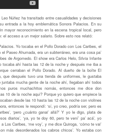
de Leo Núñez ha transitado entre casualidades y decisiones
 su entrada a la hoy emblemática Sonora Palacios. En su
 mayor reconocimiento en la escena tropical local, pero
o: el acceso a un mejor salario. Sobre esto nos relató:
Palacios. Yo tocaba en el Pollo Dorado con Los Caribes, el
 el Paseo Ahumada, era un subterráneo, era una cosa pa’
bes de Argomedo. El show era Carlos Helo, Silvia Infante
o tocaba ahí hasta las 12 de la noche y después me iba a
rque cerraban el Pollo Dorado. Al dueño de la boîte El
 que después tuvo una tienda de uniformes, le gustaba
juntaba mucha gente de la noche ahí, llegaban ahí todos
amos puros muchachitos nomás, entonces me dice don
las 10 de la noche aquí? Porque yo quiero que empiece la
tocaban desde las 10 hasta las 12 de la noche con violines
a, entonces le respondí: ‘sí, yo creo, podría ser, pero es
bes’, ‘pero ¿cuánto ganai’ allá?’ Y yo le digo, plata de
os diarios’, ‘ya, yo te doy 60, pero te vení’ pa’ acá’, yo
e a Los Caribes, ‘me voy’, y me dice Quiroga, ‘cómo te vai’
son más desordenados los cabros chicos’. Yo estaba con