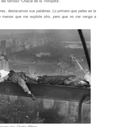
 del famoso “Chacal de la Trompeta”.
adores, destacamos sus palabras:
Lo primero que peleo es la
 lo menos que me explote otro, pero que no me venga a
.
e una viga, Charles Ebbest