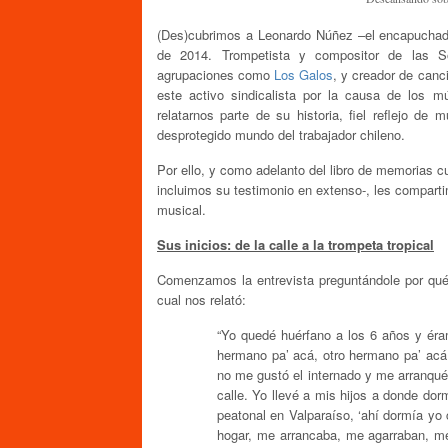
(Des)cubrimos a Leonardo Núñez –el encapuchado
de 2014. Trompetista y compositor de las 
agrupaciones como
Los Galos
, y creador de can
este activo sindicalista por la causa de los m
relatarnos parte de su historia, fiel reflejo de
desprotegido mundo del trabajador chileno.
Por ello, y como adelanto del libro de memorias c
incluimos su testimonio en extenso-, les compar
musical.
Sus inicios: de la calle a la trompeta tropical
Comenzamos la entrevista preguntándole por qué
cual nos relató:
“Yo quedé huérfano a los 6 años y éra
hermano pa’ acá, otro hermano pa’ acá
no me gustó el internado y me arranqué, 
calle. Yo llevé a mis hijos a donde dor
peatonal en Valparaíso, ‘ahí dormía yo 
hogar, me arrancaba, me agarraban, m