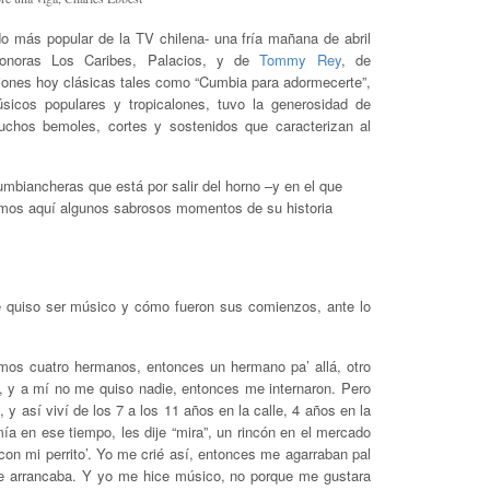
 más popular de la TV chilena- una fría mañana de abril
Sonoras Los Caribes, Palacios, y de
Tommy Rey
, de
ciones hoy clásicas tales como “Cumbia para adormecerte”,
úsicos populares y tropicalones, tuvo la generosidad de
 muchos bemoles, cortes y sostenidos que caracterizan al
umbiancheras que está por salir del horno –y en el que
timos aquí algunos sabrosos momentos de su historia
 quiso ser músico y cómo fueron sus comienzos, ante lo
mos cuatro hermanos, entonces un hermano pa’ allá, otro
, y a mí no me quiso nadie, entonces me internaron. Pero
y así viví de los 7 a los 11 años en la calle, 4 años en la
mía en ese tiempo, les dije “mira”, un rincón en el mercado
con mi perrito’. Yo me crié así, entonces me agarraban pal
e arrancaba. Y yo me hice músico, no porque me gustara