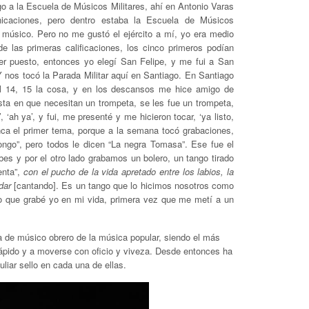
ago a la Escuela de Músicos Militares, ahí en Antonio Varas
caciones, pero dentro estaba la Escuela de Músicos
o músico. Pero no me gustó el ejército a mí, yo era medio
 las primeras calificaciones, los cinco primeros podían
cer puesto, entonces yo elegí San Felipe, y me fui a San
Y nos tocó la Parada Militar aquí en Santiago. En Santiago
l 14, 15 la cosa, y en los descansos me hice amigo de
sta en que necesitan un trompeta, se les fue un trompeta,
‘ah ya’, y fui, me presenté y me hicieron tocar, ‘ya listo,
nunca el primer tema, porque a la semana tocó grabaciones,
longo”, pero todos le dicen “La negra Tomasa”. Ese fue el
es y por el otro lado grabamos un bolero, un tango tirado
enta”,
con el pucho de la vida apretado entre los labios, la
ndar
[cantando]. Es un tango que lo hicimos nosotros como
o que grabé yo en mi vida, primera vez que me metí a un
a de músico obrero de la música popular, siendo el más
 rápido y a moverse con oficio y viveza. Desde entonces ha
liar sello en cada una de ellas.