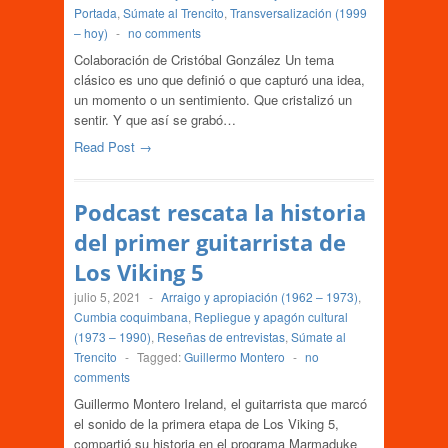
Portada
,
Súmate al Trencito
,
Transversalización (1999
– hoy)
-
no comments
Colaboración de Cristóbal González Un tema
clásico es uno que definió o que capturó una idea,
un momento o un sentimiento. Que cristalizó un
sentir. Y que así se grabó…
Read Post →
Podcast rescata la historia
del primer guitarrista de
Los Viking 5
julio 5, 2021
-
Arraigo y apropiación (1962 – 1973)
,
Cumbia coquimbana
,
Repliegue y apagón cultural
(1973 – 1990)
,
Reseñas de entrevistas
,
Súmate al
Trencito
-
Tagged:
Guillermo Montero
-
no
comments
Guillermo Montero Ireland, el guitarrista que marcó
el sonido de la primera etapa de Los Viking 5,
compartió su historia en el programa Marmaduke