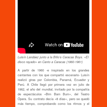
Luisín Landáez junto a la Billo’s Caracas Boys. «El
disco rayado» en Canto a Caracas (1960-1961)
A partir de 1960 -e inspirado en los grandes
cantantes con los que compartió escenario- Luisín
realizó giras por Colombia, Panamá, Ecuador y
Perú. A Chile llegó por primera vez en julio de
1962, el año del mundial, invitado por la compañía
de espectáculos «Bim Bam Bum», del Teatro
Ópera. Su contrato decía «8 días», pero se quedó
más tiempo, comprobando como los ritmos y el