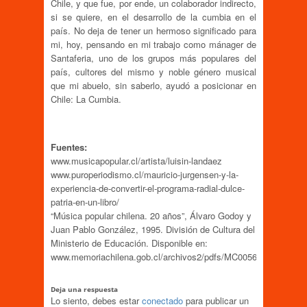
Chile, y que fue, por ende, un colaborador indirecto,
si se quiere, en el desarrollo de la cumbia en el
país. No deja de tener un hermoso significado para
mi, hoy, pensando en mi trabajo como mánager de
Santaferia, uno de los grupos más populares del
país, cultores del mismo y noble género musical
que mi abuelo, sin saberlo, ayudó a posicionar en
Chile: La Cumbia.
Fuentes:
www.musicapopular.cl/artista/luisin-landaez
www.puroperiodismo.cl/mauricio-jurgensen-y-la-
experiencia-de-convertir-el-programa-radial-dulce-
patria-en-un-libro/
“Música popular chilena. 20 años”, Álvaro Godoy y
Juan Pablo González, 1995. División de Cultura del
Ministerio de Educación. Disponible en:
www.memoriachilena.gob.cl/archivos2/pdfs/MC0056809.pdf)
Deja una respuesta
Lo siento, debes estar
conectado
para publicar un