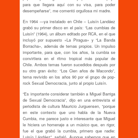
para que llegara aquí con su visa, para poder
desempeñarse”, me comentó orgullosa mi madre.
En 1964 —ya instalado en Chile – Luisín Landáez
grabó su primer disco en el país: “Las cumbias de
Luisín” (1964), un álbum editado por RCA, en el que
incluyó por supuesto «La Piragua» y “La Banda
Borracha», además de temas propios. Un impulso
importante, para que, con los años, la cumbia se
convirtiera en el ritmo tropical más popular de
Chile. Ambos temas fueron sucedidos después por
su otro gran éxito: “Los Cien años de Macondo”,
tema revivido en los años 90 por el grupo de pop-
rock Sexual Democracia, junto al propio Luisín.
“Es importante considerar también a Miguel Barriga
de Sexual Democracia”, dijo en una entrevista el
periodista de cultura Mauricio Jurguensen, “porque
en este contexto que uno habla de la Nueva
Cumbia, me parece justo e interesante que Miguel
le hiciera un homenaje a un músico que, en rigor,
fue el que grabó la cumbia, primero que nadie:
Luisín Lándáez”, señaló. Aunque sabemos que en