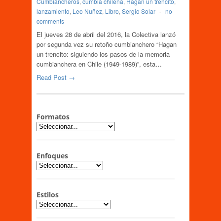
Cumbiancheros
,
cumbia chilena
,
Hagan un trencito
,
lanzamiento
,
Leo Nuñez
,
Libro
,
Sergio Solar
-
no
comments
El jueves 28 de abril del 2016, la Colectiva lanzó
por segunda vez su retoño cumbianchero “Hagan
un trencito: siguiendo los pasos de la memoria
cumbianchera en Chile (1949-1989)”, esta…
Read Post →
Formatos
Enfoques
Estilos