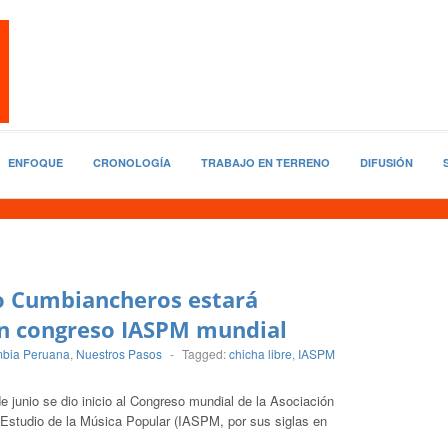
ENFOQUE
CRONOLOGÍA
TRABAJO EN TERRENO
DIFUSIÓN
o Cumbiancheros estará
n congreso IASPM mundial
bia Peruana
,
Nuestros Pasos
-
Tagged:
chicha libre
,
IASPM
e junio se dio inicio al Congreso mundial de la Asociación
l Estudio de la Música Popular (IASPM, por sus siglas en