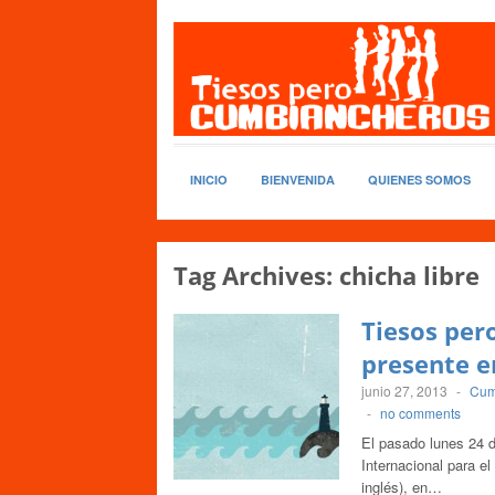
INICIO
BIENVENIDA
QUIENES SOMOS
Tag Archives:
chicha libre
Tiesos per
presente e
junio 27, 2013
-
Cum
-
no comments
El pasado lunes 24 d
Internacional para e
inglés), en…