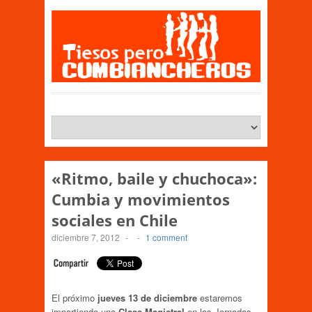
«Ritmo, baile y chuchoca»:
Cumbia y movimientos
sociales en Chile
diciembre 7, 2012
-
-
1 comment
El próximo
jueves 13 de diciembre
estaremos
impartiendo una
Clase Magistral
en las Jornadas