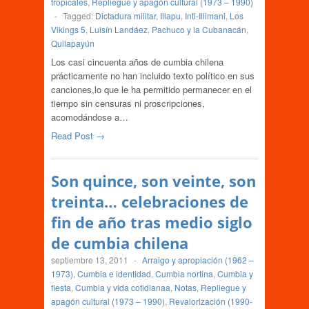
tropicales
,
Repliegue y apagón cultural (1973 – 1990)
-
Tagged:
Dictadura militar
,
Illapu
,
Inti-Illimani
,
Los
Vikings 5
,
Luisín Landáez
,
Pachuco y la Cubanacán
,
Quilapayún
Los casi cincuenta años de cumbia chilena
prácticamente no han incluido texto político en sus
canciones,lo que le ha permitido permanecer en el
tiempo sin censuras ni proscripciones,
acomodándose a…
Read Post →
Son quince, son veinte, son
treinta… celebraciones de
fin de año tras medio siglo
de cumbia chilena
septiembre 13, 2011
-
Arraigo y apropiación (1962 –
1973)
,
Cumbia e identidad
,
Cumbia nortina
,
Cumbia y
fiesta
,
Cumbia y vida cotidianaa
,
Notas
,
Repliegue y
apagón cultural (1973 – 1990)
,
Revalorización (1990-