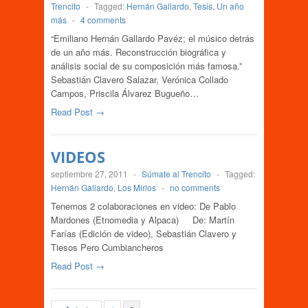
Trencito
-
Tagged:
Hernán Gallardo
,
Tesis
,
Un año
más
-
4 comments
“Emiliano Hernán Gallardo Pavéz; el músico detrás
de un año más. Reconstrucción biográfica y
análisis social de su composición más famosa.”
Sebastián Clavero Salazar, Verónica Collado
Campos, Priscila Álvarez Bugueño…
Read Post →
VIDEOS
septiembre 27, 2011
-
Súmate al Trencito
-
Tagged:
Hernán Gallardo
,
Los Mirlos
-
no comments
Tenemos 2 colaboraciones en video: De Pablo
Mardones (Etnomedia y Alpaca) De: Martín
Farías (Edición de video), Sebastián Clavero y
Tiesos Pero Cumbiancheros
Read Post →